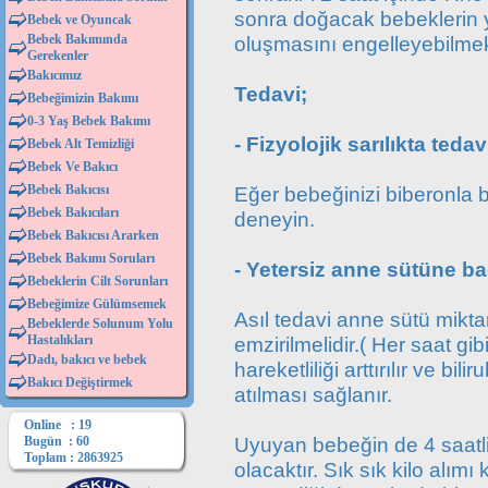
sonra doğacak bebeklerin y
Bebek ve Oyuncak
Bebek Bakımında
oluşmasını engelleyebilmek
Gerekenler
Bakıcımız
Tedavi;
Bebeğimizin Bakımı
0-3 Yaş Bebek Bakımı
- Fizyolojik sarılıkta tedav
Bebek Alt Temizliği
Bebek Ve Bakıcı
Bebek Bakıcısı
Eğer bebeğinizi biberonla b
Bebek Bakıcıları
deneyin.
Bebek Bakıcısı Ararken
Bebek Bakımı Soruları
- Yetersiz anne sütüne bağ
Bebeklerin Cilt Sorunları
Bebeğimize Gülümsemek
Asıl tedavi anne sütü mikta
Bebeklerde Solunum Yolu
Hastalıkları
emzirilmelidir.( Her saat gi
Dadı, bakıcı ve bebek
hareketliliği arttırılır ve bi
Bakıcı Değiştirmek
atılması sağlanır.
Online : 19
Uyuyan bebeğin de 4 saatlik
Bugün : 60
Toplam : 2863925
olacaktır. Sık sık kilo alımı