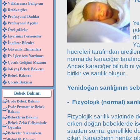
Villalarınıza Bahçıvan
Refakatçiler
Profesyonel Dadılar
Ye
Profesyonel Aşçılar
(s
Özel şoförler
dü
İşyerinize Personeller
İngilizce Bilenler
Ya
Güvenlik Elemanları
hücreleri tarafından üretilen
Ev İşleri için Yardımcı
normalde karaciğer tarafında
Çocuk Gelişimi Mezunu
Ancak karaciğer bilirubini
0-6 yaş Bebek Bakıcısı
birikir ve sarılık oluşur.
Bebek Bakıcısı
Çocuk Bakıcısı
Yenidoğan sarılığının seb
Bebek Bakımı
- Fizyolojik (normal) sarıl
Evde Bebek Bakımı
Evde Prematüre Bebek
Bakımı
Fizyolojik sarılık vaktinde
Bebeklerin Bakımı
erken doğan bebeklerde ise
Bebek Zekâ Gelişiminde
Oyunlar
saatten sonra, genellikle 
Bebekler Yıkanırken
çıkar. Karaciğerin henüz o
Bebeklik Dönemi