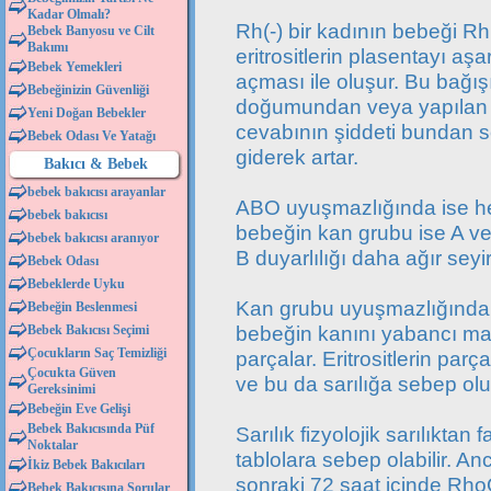
Kadar Olmalı?
Rh(-) bir kadının bebeği R
Bebek Banyosu ve Cilt
Bakımı
eritrositlerin plasentayı a
Bebek Yemekleri
açması ile oluşur. Bu bağış
Bebeğinizin Güvenliği
doğumundan veya yapılan d
Yeni Doğan Bebekler
cevabının şiddeti bundan s
Bebek Odası Ve Yatağı
giderek artar.
Bakıcı & Bebek
bebek bakıcısı arayanlar
ABO uyuşmazlığında ise h
bebek bakıcısı
bebeğin kan grubu ise A veya
bebek bakıcısı aranıyor
B duyarlılığı daha ağır seyirl
Bebek Odası
Bebeklerde Uyku
Kan grubu uyuşmazlığında 
Bebeğin Beslenmesi
bebeğin kanını yabancı madde
Bebek Bakıcısı Seçimi
Çocukların Saç Temizliği
parçalar. Eritrositlerin parç
Çocukta Güven
ve bu da sarılığa sebep olu
Gereksinimi
Bebeğin Eve Gelişi
Bebek Bakıcısında Püf
Sarılık fizyolojik sarılıktan 
Noktalar
tablolara sebep olabilir. 
İkiz Bebek Bakıcıları
sonraki 72 saat içinde R
Bebek Bakıcısına Sorular