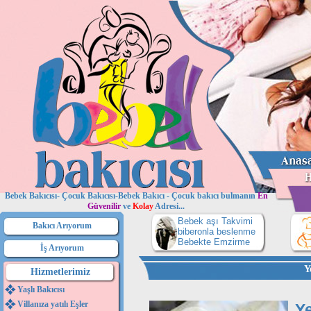
Bebek Bakıcısı- Çocuk Bakıcısı-Bebek Bakıcı - Çocuk bakıcı bulmanın
En
Güvenilir
ve
Kolay
Adresi...
Bebek aşı Takvimi
Bakıcı Arıyorum
biberonla beslenme
Bebekte Emzirme
İş Arıyorum
Y
Hizmetlerimiz
Yaşlı Bakıcısı
Villanıza yatılı Eşler
Ye