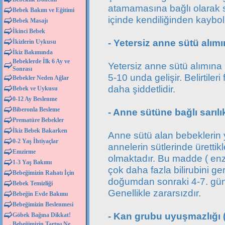
atamamasına bağlı olarak sarı
Bebek Bakım ve Eğitimi
içinde kendiliğinden kaybolu
Bebek Masajı
İkinci Bebek
- Yetersiz anne sütü alımın
İkizlerin Uykusu
İkiz Bakımında
Bebeklerde İlk 6 Ay ve
Yetersiz anne sütü alımına 
Sonrası
5-10 unda gelişir. Belirtiler
Bebekler Neden Ağlar
daha şiddetlidir.
Bebek ve Uykusu
0-12 Ay Beslenme
Biberonla Besleme
- Anne sütüne bağlı sarılı
Prematüre Bebekler
İkiz Bebek Bakarken
Anne sütü alan bebeklerin 
0-2 Yaş İhtiyaçlar
annelerin sütlerinde ürettik
Emzirme
olmaktadır. Bu madde ( en
1-3 Yaş Bakımı
çok daha fazla bilirubini ge
Bebeğimizin Rahatı İçin
doğumdan sonraki 4-7. günde
Bebek Temizliği
Genellikle zararsızdır.
Bebeğin Evde Bakımı
Bebeğimizin Beslenmesi
- Kan grubu uyuşmazlığı 
Göbek Bağına Dikkat!
Bebeğimizin Tartısı Ne