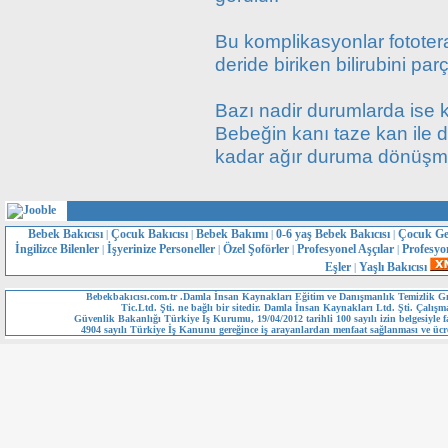
Bu komplikasyonlar fototera
deride biriken bilirubini par
Bazı nadir durumlarda ise k
Bebeğin kanı taze kan ile değ
kadar ağır duruma dönüşme
Bebek Bakıcısı
Çocuk Bakıcısı
Bebek Bakımı
0-6 yaş Bebek Bakıcısı
Çocuk Ge
|
|
|
|
İngilizce Bilenler
İşyerinize Personeller
Özel Şoförler
Profesyonel Aşçılar
Profesyo
|
|
|
|
Eşler
Yaşlı Bakıcısı
|
Bebekbakıcısı.com.tr .Damla İnsan Kaynakları Eğitim ve Danışmanlık Temizlik Gı
Tic.Ltd. Şti. ne bağlı bir sitedir. Damla İnsan Kaynakları Ltd. Şti. Çalışm
Güvenlik Bakanlığı Türkiye İş Kurumu, 19/04/2012 tarihli 100 sayılı izin belgesiyle fa
4904 sayılı Türkiye İş Kanunu gereğince iş arayanlardan menfaat sağlanması ve ücre