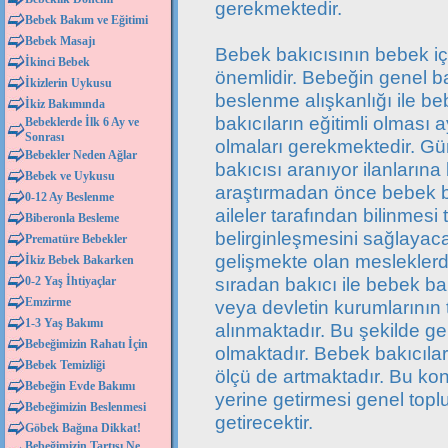
gerekmektedir.
Bebek Bakım ve Eğitimi
Bebek Masajı
Bebek bakıcısının bebek iç
İkinci Bebek
önemlidir. Bebeğin genel b
İkizlerin Uykusu
beslenme alışkanlığı ile be
İkiz Bakımında
bakıcıların eğitimli olma
Bebeklerde İlk 6 Ay ve
Sonrası
olmaları gerekmektedir. Gün
Bebekler Neden Ağlar
bakıcısı aranıyor ilanları
Bebek ve Uykusu
araştırmadan önce bebek ba
0-12 Ay Beslenme
aileler tarafından bilinmesi
Biberonla Besleme
belirginleşmesini sağlayaca
Prematüre Bebekler
gelişmekte olan mesleklerde
İkiz Bebek Bakarken
sıradan bakıcı ile bebek ba
0-2 Yaş İhtiyaçlar
Emzirme
veya devletin kurumlarının t
1-3 Yaş Bakımı
alınmaktadır. Bu şekilde gel
Bebeğimizin Rahatı İçin
olmaktadır. Bebek bakıcılar
Bebek Temizliği
ölçü de artmaktadır. Bu ko
Bebeğin Evde Bakımı
yerine getirmesi genel top
Bebeğimizin Beslenmesi
getirecektir.
Göbek Bağına Dikkat!
Bebeğimizin Tartısı Ne