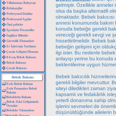
Villalarınıza Bahçıvan
gelmiştir. Özellikle annele
Refakatçiler
olsa da başka alternatifi o
Profesyonel Dadılar
olmaktadır. Bebek bakıcısı
Profesyonel Aşçılar
annesi konumunda bakım h
Özel şoförler
konuda bebeğe gerekli bakı
İşyerinize Personeller
vereceği gerekli sevgi ve ş
İngilizce Bilenler
hissettirilmelidir. Bebek ba
Güvenlik Elemanları
bebeğin gelişimi için olduk
Ev İşleri için Yardımcı
ilgi ister. Bu nedenle bebek
Çocuk Gelişimi Mezunu
0-6 yaş Bebek Bakıcısı
anlayışı yerine bu konuda 
Bebek Bakıcısı
beklentilerine uygun hizme
Çocuk Bakıcısı
Bebek bakıcılık hizmetleri
Bebek Bakımı
gerekli bilgiler mevcuttur. 
Evde Bebek Bakımı
siteyi diledikleri zaman ziya
Evde Prematüre Bebek
Bakımı
kapsamlı ve fedakârlık iste
Bebeklerin Bakımı
yeterli donanıma sahip olma
Bebek Zekâ Gelişiminde
işlerini sevmeleri de önemli
Oyunlar
Bebekler Yıkanırken
düşünüldüğünde ailelerin bu
Bebeklik Dönemi