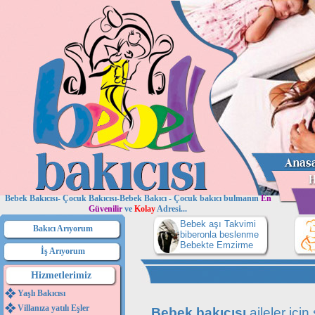
Bebek Bakıcısı- Çocuk Bakıcısı-Bebek Bakıcı - Çocuk bakıcı bulmanın
En
Güvenilir
ve
Kolay
Adresi...
Bebek aşı Takvimi
Bakıcı Arıyorum
biberonla beslenme
Bebekte Emzirme
İş Arıyorum
Hizmetlerimiz
Yaşlı Bakıcısı
Villanıza yatılı Eşler
Bebek bakıcısı
aileler için