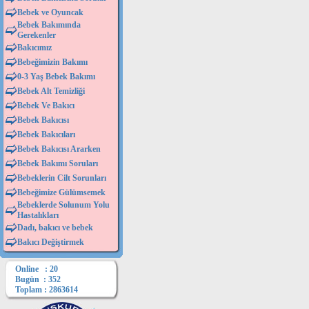
Bebek ve Oyuncak
Bebek Bakımında
Gerekenler
Bakıcımız
Bebeğimizin Bakımı
0-3 Yaş Bebek Bakımı
Bebek Alt Temizliği
Bebek Ve Bakıcı
Bebek Bakıcısı
Bebek Bakıcıları
Bebek Bakıcısı Ararken
Bebek Bakımı Soruları
Bebeklerin Cilt Sorunları
Bebeğimize Gülümsemek
Bebeklerde Solunum Yolu
Hastalıkları
Dadı, bakıcı ve bebek
Bakıcı Değiştirmek
Online : 20
Bugün : 352
Toplam : 2863614