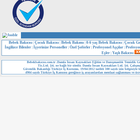
Bebek Bakıcısı
Çocuk Bakıcısı
Bebek Bakımı
0-6 yaş Bebek Bakıcısı
Çocuk Ge
|
|
|
|
İngilizce Bilenler
İşyerinize Personeller
Özel Şoförler
Profesyonel Aşçılar
Profesyo
|
|
|
|
Eşler
Yaşlı Bakıcısı
|
Bebekbakıcısı.com.tr .Damla İnsan Kaynakları Eğitim ve Danışmanlık Temizlik Gı
Tic.Ltd. Şti. ne bağlı bir sitedir. Damla İnsan Kaynakları Ltd. Şti. Çalışm
Güvenlik Bakanlığı Türkiye İş Kurumu, 19/04/2012 tarihli 100 sayılı izin belgesiyle fa
4904 sayılı Türkiye İş Kanunu gereğince iş arayanlardan menfaat sağlanması ve ücre