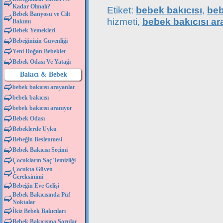
Kadar Olmalı?
Etiket:
bebek bakıcısı
,
beb
Bebek Banyosu ve Cilt
hizmeti,
bebek bakıcısı ar
Bakımı
Bebek Yemekleri
Bebeğinizin Güvenliği
Yeni Doğan Bebekler
Bebek Odası Ve Yatağı
Bakıcı & Bebek
bebek bakıcısı arayanlar
bebek bakıcısı
bebek bakıcısı aranıyor
Bebek Odası
Bebeklerde Uyku
Bebeğin Beslenmesi
Bebek Bakıcısı Seçimi
Çocukların Saç Temizliği
Çocukta Güven
Gereksinimi
Bebeğin Eve Gelişi
Bebek Bakıcısında Püf
Noktalar
İkiz Bebek Bakıcıları
Bebek Bakıcısına Sorular