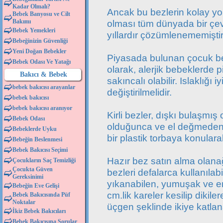
Kadar Olmalı?
Ancak bu bezlerin kolay y
Bebek Banyosu ve Cilt
Bakımı
olması tüm dünyada bir çev
Bebek Yemekleri
yıllardır çözümlenememişti
Bebeğinizin Güvenliği
Yeni Doğan Bebekler
Piyasada bulunan çocuk bezl
Bebek Odası Ve Yatağı
olarak, alerjik bebeklerde pi
Bakıcı & Bebek
sakıncalı olabilir. Islaklığı 
bebek bakıcısı arayanlar
değiştirilmelidir.
bebek bakıcısı
bebek bakıcısı aranıyor
Kirli bezler, dışkı bulaşmı
Bebek Odası
olduğunca ve el değmeden t
Bebeklerde Uyku
bir plastik torbaya konularak
Bebeğin Beslenmesi
Bebek Bakıcısı Seçimi
Hazır bez satın alma olan
Çocukların Saç Temizliği
Çocukta Güven
bezleri defalarca kullanılabil
Gereksinimi
yıkanabilen, yumuşak ve em
Bebeğin Eve Gelişi
cm.lik kareler kesilip dikile
Bebek Bakıcısında Püf
Noktalar
üçgen şeklinde ikiye katlana
İkiz Bebek Bakıcıları
Bebek Bakıcısına Sorular