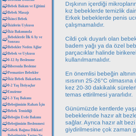
Dışkının içerdiği mikropları
Bebek Bakım ve Eğitimi
kız bebeklerde temizlik da
Bebek Masajı
Erkek bebeklerde penis ucu
İkinci Bebek
çalışmamalıdır.
İkizlerin Uykusu
İkiz Bakımında
Bebeklerde İlk 6 Ay ve
Cildi çok duyarlı olan bebek
Sonrası
badem yağı ya da özel bebek
Bebekler Neden Ağlar
parçacıklar halinde biriker
Bebek ve Uykusu
kullanılmamalıdır.
0-12 Ay Beslenme
Biberonla Besleme
En önemlisi bebeğin altının
Prematüre Bebekler
İkiz Bebek Bakarken
ısısının 25-26°C olmasına 
0-2 Yaş İhtiyaçlar
kez 20-30 dakikalık sürelerl
Emzirme
temas ettirilmesi yararlıdır.
1-3 Yaş Bakımı
Bebeğimizin Rahatı İçin
Günümüzde kentlerde yaşayan
Bebek Temizliği
bebeklerinde hazır alt bezle
Bebeğin Evde Bakımı
sağlar. Ayrıca hazır alt bez
Bebeğimizin Beslenmesi
giydirilmesine çok zaman 
Göbek Bağına Dikkat!
Bebeğimizin Tartısı Ne