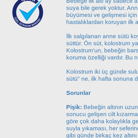
Bebeğe ilk altı ay sadece a
suya bile gerek yoktur. An
büyümesi ve gelişmesi için 
hastalıklardan koruyan ilk a
İlk salgılanan anne sütü koy
süttür. Ön süt, kolostrum ya 
Kolostrum'un, bebeğin bars
koruma özelliği vardır. Bu 
Kolostrum iki üç günde sul
sütü" ne, ilk hafta sonuna
Sorunlar
Pişik:
Bebeğin altının uzu
sonucu gelişen cilt kızarma
göre çok daha kolaylıkla ge
suyla yıkaması, her seferind
gibi günde birkaç kez altını