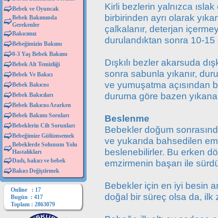
Kirli bezlerin yalnızca ıslak
Bebek ve Oyuncak
birbirinden ayrı olarak yıka
Bebek Bakımında
Gerekenler
çalkalanır, deterjan içermey
Bakıcımız
durulandıktan sonra 10-15 d
Bebeğimizin Bakımı
0-3 Yaş Bebek Bakımı
Dışkılı bezler akarsuda dış
Bebek Alt Temizliği
sonra sabunla yıkanır, duru
Bebek Ve Bakıcı
ve yumuşatma açısından bezl
Bebek Bakıcısı
duruma göre bazen yıkanabi
Bebek Bakıcıları
Bebek Bakıcısı Ararken
Bebek Bakımı Soruları
Beslenme
Bebeklerin Cilt Sorunları
Bebekler doğum sonrasında i
Bebeğimize Gülümsemek
ve yukarıda bahsedilen e
Bebeklerde Solunum Yolu
beslenebilirler. Bu erke
Hastalıkları
Dadı, bakıcı ve bebek
emzirmenin başarı ile sürdür
Bakıcı Değiştirmek
Bebekler için en iyi besin
Online : 17
doğal bir süreç olsa da, ilk
Bugün : 417
Toplam : 2863079