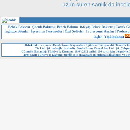
uzun süren sarılık da incele
Bebek Bakıcısı
Çocuk Bakıcısı
Bebek Bakımı
0-6 yaş Bebek Bakıcısı
Çocuk Ge
|
|
|
|
İngilizce Bilenler
İşyerinize Personeller
Özel Şoförler
Profesyonel Aşçılar
Profesyo
|
|
|
|
Eşler
Yaşlı Bakıcısı
|
Bebekbakıcısı.com.tr .Damla İnsan Kaynakları Eğitim ve Danışmanlık Temizlik Gı
Tic.Ltd. Şti. ne bağlı bir sitedir. Damla İnsan Kaynakları Ltd. Şti. Çalışm
Güvenlik Bakanlığı Türkiye İş Kurumu, 19/04/2012 tarihli 100 sayılı izin belgesiyle fa
4904 sayılı Türkiye İş Kanunu gereğince iş arayanlardan menfaat sağlanması ve ücre