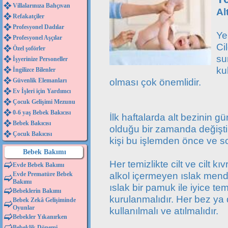
Villalarınıza Bahçıvan
Al
Refakatçiler
Profesyonel Dadılar
Ye
Profesyonel Aşçılar
Ci
Özel şoförler
su
İşyerinize Personeller
ku
İngilizce Bilenler
olması çok önemlidir.
Güvenlik Elemanları
Ev İşleri için Yardımcı
Çocuk Gelişimi Mezunu
0-6 yaş Bebek Bakıcısı
İlk haftalarda alt bezinin 
Bebek Bakıcısı
olduğu bir zamanda değiştir
Çocuk Bakıcısı
kişi bu işlemden önce ve so
Bebek Bakımı
Her temizlikte cilt ve cilt k
Evde Bebek Bakımı
alkol içermeyen ıslak mendi
Evde Prematüre Bebek
Bakımı
ıslak bir pamuk ile iyice te
Bebeklerin Bakımı
kurulanmalıdır. Her bez ya 
Bebek Zekâ Gelişiminde
Oyunlar
kullanılmalı ve atılmalıdır.
Bebekler Yıkanırken
Bebeklik Dönemi