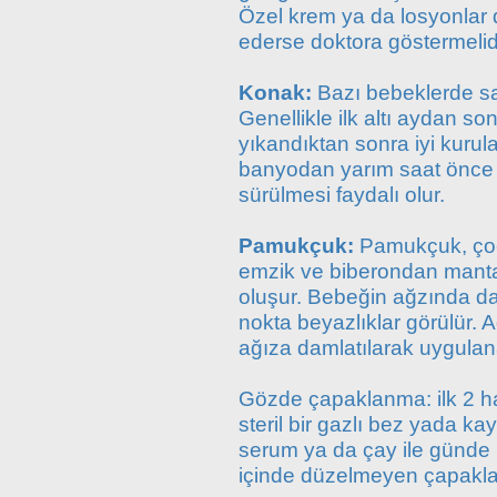
Özel krem ya da losyonlar 
ederse doktora göstermelidi
Konak:
Bazı bebeklerde sa
Genellikle ilk altı aydan s
yıkandıktan sonra iyi kuru
banyodan yarım saat önce b
sürülmesi faydalı olur.
Pamukçuk:
Pamukçuk, çoc
emzik ve biberondan manta
oluşur. Bebeğin ağzında da
nokta beyazlıklar görülür. 
ağıza damlatılarak uygulanan
Gözde çapaklanma: ilk 2 ha
steril bir gazlı bez yada kay
serum ya da çay ile günde 
içinde düzelmeyen çapaklan