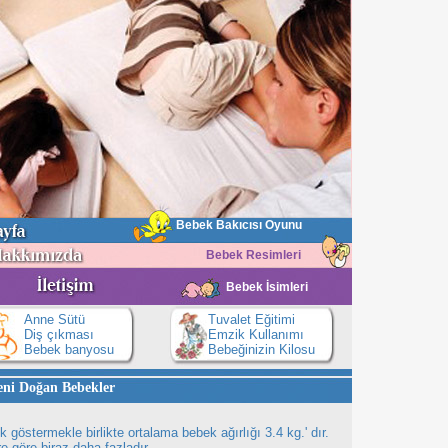
Bebek Bakıcısı Oyunu
Bebek Resimleri
Bebek İsimleri
Anne Sütü
Tuvalet Eğitimi
Diş çıkması
Emzik Kullanımı
Bebek banyosu
Bebeğinizin Kilosu
eni Doğan Bebekler
k göstermekle birlikte ortalama bebek ağırlığı 3.4 kg.' dır.
re göre biraz daha fazladır.