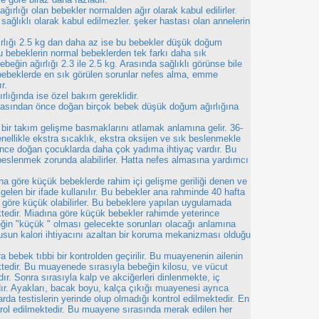
ırlığı olan bebekler normalden ağır olarak kabul edilirler.
sağlıklı olarak kabul edilmezler. şeker hastası olan annelerin
lığı 2.5 kg dan daha az ise bu bebekler düşük doğum
. Bu bebeklerin normal bebeklerden tek farkı daha sık
beğin ağırlığı 2.3 ile 2.5 kg. Arasında sağlıklı görünse bile
 bebeklerde en sık görülen sorunlar nefes alma, emme
r.
rlığında ise özel bakım gereklidir.
tasından önce doğan birçok bebek düşük doğum ağırlığına
bir takım gelişme basmaklarını atlamak anlamına gelir. 36-
nellikle ekstra sıcaklık, ekstra oksijen ve sık beslenmekle
 önce doğan çocuklarda daha çok yadıma ihtiyaç vardır. Bu
 beslenmek zorunda alabilirler. Hatta nefes almasına yardımcı
a göre küçük bebeklerde rahim içi gelişme geriliği denen ve
en bir ifade kullanılır. Bu bebekler ana rahminde 40 hafta
göre küçük olabilirler. Bu bebeklere yapılan uygulamada
edir. Miadına göre küçük bebekler rahimde yeterince
ğin "küçük " olması gelecekte sorunları olacağı anlamına
tusun kalori ihtiyacını azaltan bir koruma mekanizması olduğu
bebek tıbbi bir kontrolden geçirilir. Bu muayenenin ailenin
tedir. Bu muayenede sırasıyla bebeğin kilosu, ve vücut
ır. Sonra sırasıyla kalp ve akciğerleri dinlenmekte, iç
ır. Ayakları, bacak boyu, kalça çıkığı muayenesi ayrıca
da testislerin yerinde olup olmadığı kontrol edilmektedir. En
ol edilmektedir. Bu muayene sırasında merak edilen her