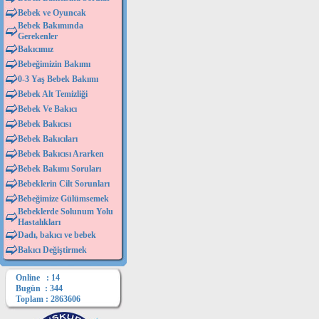
Bebek ve Oyuncak
Bebek Bakımında
Gerekenler
Bakıcımız
Bebeğimizin Bakımı
0-3 Yaş Bebek Bakımı
Bebek Alt Temizliği
Bebek Ve Bakıcı
Bebek Bakıcısı
Bebek Bakıcıları
Bebek Bakıcısı Ararken
Bebek Bakımı Soruları
Bebeklerin Cilt Sorunları
Bebeğimize Gülümsemek
Bebeklerde Solunum Yolu
Hastalıkları
Dadı, bakıcı ve bebek
Bakıcı Değiştirmek
Online : 14
Bugün : 344
Toplam : 2863606