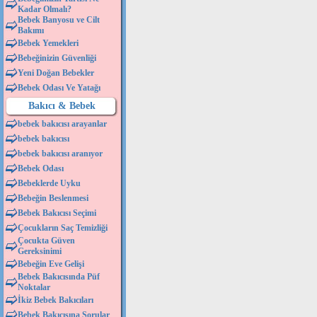
Kadar Olmalı?
Bebek Banyosu ve Cilt
Bakımı
Bebek Yemekleri
Bebeğinizin Güvenliği
Yeni Doğan Bebekler
Bebek Odası Ve Yatağı
Bakıcı & Bebek
bebek bakıcısı arayanlar
bebek bakıcısı
bebek bakıcısı aranıyor
Bebek Odası
Bebeklerde Uyku
Bebeğin Beslenmesi
Bebek Bakıcısı Seçimi
Çocukların Saç Temizliği
Çocukta Güven
Gereksinimi
Bebeğin Eve Gelişi
Bebek Bakıcısında Püf
Noktalar
İkiz Bebek Bakıcıları
Bebek Bakıcısına Sorular