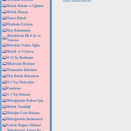
soru sorulmalıdır.
Bebek Bakım ve Eğitimi
Bebek Masajı
İkinci Bebek
İkizlerin Uykusu
İkiz Bakımında
Bebeklerde İlk 6 Ay ve
Sonrası
Bebekler Neden Ağlar
Bebek ve Uykusu
0-12 Ay Beslenme
Biberonla Besleme
Prematüre Bebekler
İkiz Bebek Bakarken
0-2 Yaş İhtiyaçlar
Emzirme
1-3 Yaş Bakımı
Bebeğimizin Rahatı İçin
Bebek Temizliği
Bebeğin Evde Bakımı
Bebeğimizin Beslenmesi
Göbek Bağına Dikkat!
Bebeğimizin Tartısı Ne