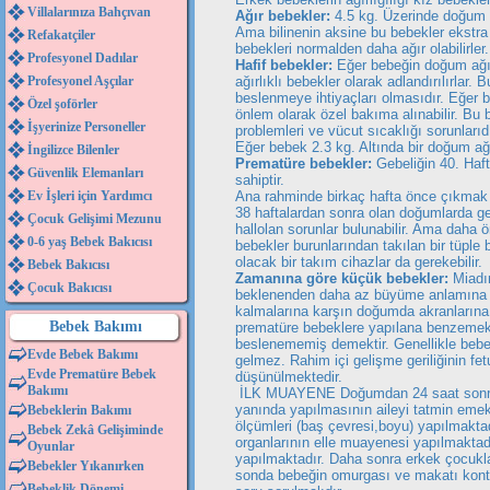
Villalarınıza Bahçıvan
Ağır bebekler:
4.5 kg. Üzerinde doğum ağ
Ama bilinenin aksine bu bebekler ekstra 
Refakatçiler
bebekleri normalden daha ağır olabilirler.
Profesyonel Dadılar
Hafif bebekler:
Eğer bebeğin doğum ağır
Profesyonel Aşçılar
ağırlıklı bebekler olarak adlandırılırlar
beslenmeye ihtiyaçları olmasıdır. Eğer be
Özel şoförler
önlem olarak özel bakıma alınabilir. Bu
İşyerinize Personeller
problemleri ve vücut sıcaklığı sorunlarıdı
Eğer bebek 2.3 kg. Altında bir doğum ağı
İngilizce Bilenler
Prematüre bebekler:
Gebeliğin 40. Haf
Güvenlik Elemanları
sahiptir.
Ev İşleri için Yardımcı
Ana rahminde birkaç hafta önce çıkmak 
38 haftalardan sonra olan doğumlarda ge
Çocuk Gelişimi Mezunu
hallolan sorunlar bulunabilir. Ama daha
0-6 yaş Bebek Bakıcısı
bebekler burunlarından takılan bir tüple
olacak bir takım cihazlar da gerekebilir.
Bebek Bakıcısı
Zamanına göre küçük bebekler:
Miadın
Çocuk Bakıcısı
beklenenden daha az büyüme anlamına gel
kalmalarına karşın doğumda akranlarına 
Bebek Bakımı
prematüre bebeklere yapılana benzemekt
beslenememiş demektir. Genellikle bebe
Evde Bebek Bakımı
gelmez. Rahim içi gelişme geriliğinin fe
Evde Prematüre Bebek
düşünülmektedir.
Bakımı
İLK MUAYENE
Doğumdan 24 saat sonra 
yanında yapılmasının aileyi tatmin emek
Bebeklerin Bakımı
ölçümleri (baş çevresi,boyu) yapılmaktad
Bebek Zekâ Gelişiminde
organlarının elle muayenesi yapılmaktad
Oyunlar
yapılmaktadır. Daha sonra erkek çocuklar
Bebekler Yıkanırken
sonda bebeğin omurgası ve makatı kontr
Bebeklik Dönemi