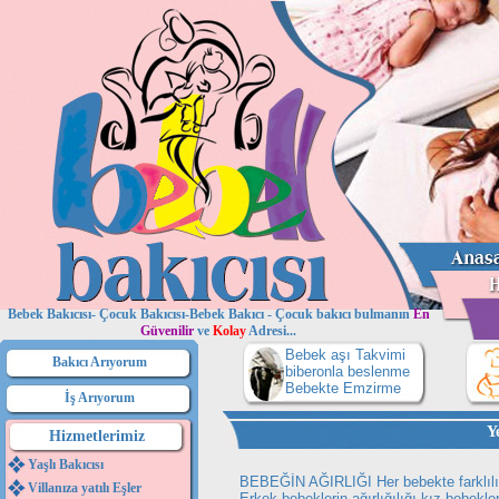
Bebek Bakıcısı- Çocuk Bakıcısı-Bebek Bakıcı - Çocuk bakıcı bulmanın
En
Güvenilir
ve
Kolay
Adresi...
Bebek aşı Takvimi
Bakıcı Arıyorum
biberonla beslenme
Bebekte Emzirme
İş Arıyorum
Y
Hizmetlerimiz
Yaşlı Bakıcısı
BEBEĞİN AĞIRLIĞI
Her bebekte farklılı
Villanıza yatılı Eşler
Erkek bebeklerin ağırlığılığı kız bebekle