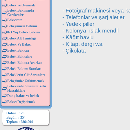
Bebek ve Oyuncak
- Fotoğraf makinesi veya 
Bebek Bakımında
Gerekenler
- Telefonlar ve şarj aletleri
Bakıcımız
- Yedek piller
Bebeğimizin Bakımı
- Kolonya, ıslak mendil
0-3 Yaş Bebek Bakımı
- Kâğıt havlu
Bebek Alt Temizliği
- Kitap, dergi v.s.
Bebek Ve Bakıcı
- Çikolata
Bebek Bakıcısı
Bebek Bakıcıları
Bebek Bakıcısı Ararken
Bebek Bakımı Soruları
Bebeklerin Cilt Sorunları
Bebeğimize Gülümsemek
Bebeklerde Solunum Yolu
Hastalıkları
Dadı, bakıcı ve bebek
Bakıcı Değiştirmek
Online : 25
Bugün : 354
Toplam : 2864994