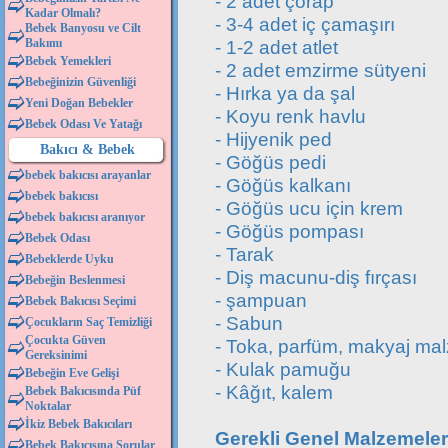
- 2 adet çorap
Kadar Olmalı?
- 3-4 adet iç çamaşırı
Bebek Banyosu ve Cilt
Bakımı
- 1-2 adet atlet
Bebek Yemekleri
- 2 adet emzirme sütyeni
Bebeğinizin Güvenliği
- Hırka ya da şal
Yeni Doğan Bebekler
- Koyu renk havlu
Bebek Odası Ve Yatağı
- Hijyenik ped
Bakıcı & Bebek
- Göğüs pedi
bebek bakıcısı arayanlar
- Göğüs kalkanı
bebek bakıcısı
- Göğüs ucu için krem
bebek bakıcısı aranıyor
- Göğüs pompası
Bebek Odası
- Tarak
Bebeklerde Uyku
- Diş macunu-diş fırçası
Bebeğin Beslenmesi
- şampuan
Bebek Bakıcısı Seçimi
- Sabun
Çocukların Saç Temizliği
Çocukta Güven
- Toka, parfüm, makyaj mal
Gereksinimi
- Kulak pamuğu
Bebeğin Eve Gelişi
- Kâğıt, kalem
Bebek Bakıcısında Püf
Noktalar
İkiz Bebek Bakıcıları
Gerekli Genel Malzemeler
Bebek Bakıcısına Sorular