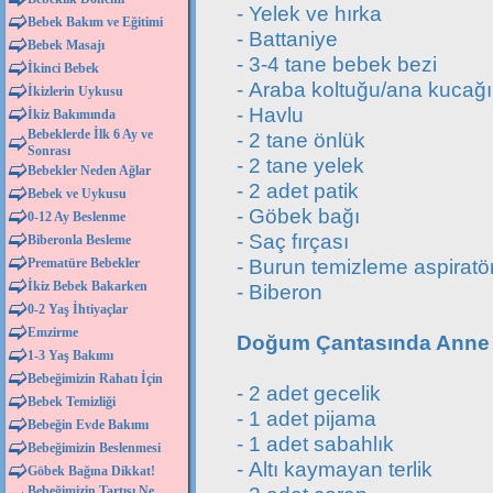
- Yelek ve hırka
Bebek Bakım ve Eğitimi
- Battaniye
Bebek Masajı
- 3-4 tane bebek bezi
İkinci Bebek
- Araba koltuğu/ana kucağ
İkizlerin Uykusu
- Havlu
İkiz Bakımında
Bebeklerde İlk 6 Ay ve
- 2 tane önlük
Sonrası
- 2 tane yelek
Bebekler Neden Ağlar
- 2 adet patik
Bebek ve Uykusu
- Göbek bağı
0-12 Ay Beslenme
- Saç fırçası
Biberonla Besleme
- Burun temizleme aspiratö
Prematüre Bebekler
İkiz Bebek Bakarken
- Biberon
0-2 Yaş İhtiyaçlar
Emzirme
Doğum Çantasında Anne 
1-3 Yaş Bakımı
Bebeğimizin Rahatı İçin
- 2 adet gecelik
Bebek Temizliği
- 1 adet pijama
Bebeğin Evde Bakımı
- 1 adet sabahlık
Bebeğimizin Beslenmesi
- Altı kaymayan terlik
Göbek Bağına Dikkat!
Bebeğimizin Tartısı Ne