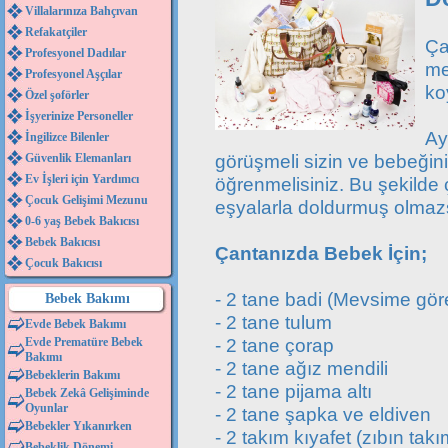
Villalarınıza Bahçıvan
Refakatçiler
Ça
Profesyonel Dadılar
me
Profesyonel Aşçılar
ko
Özel şoförler
İşyerinize Personeller
Ay
İngilizce Bilenler
görüşmeli sizin ve bebeğini
Güvenlik Elemanları
Ev İşleri için Yardımcı
öğrenmelisiniz. Bu şekilde
Çocuk Gelişimi Mezunu
eşyalarla doldurmuş olmazs
0-6 yaş Bebek Bakıcısı
Bebek Bakıcısı
Çantanızda Bebek İçin;
Çocuk Bakıcısı
- 2 tane badi (Mevsime gör
Bebek Bakımı
- 2 tane tulum
Evde Bebek Bakımı
- 2 tane çorap
Evde Prematüre Bebek
Bakımı
- 2 tane ağız mendili
Bebeklerin Bakımı
- 2 tane pijama altı
Bebek Zekâ Gelişiminde
Oyunlar
- 2 tane şapka ve eldiven
Bebekler Yıkanırken
- 2 takım kıyafet (zıbın takı
Bebeklik Dönemi