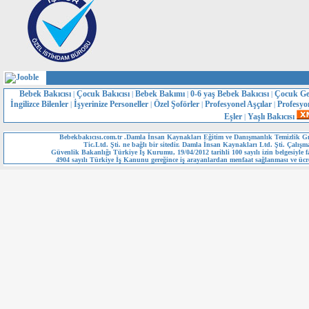
Bebek Bakıcısı
Çocuk Bakıcısı
Bebek Bakımı
0-6 yaş Bebek Bakıcısı
Çocuk Ge
|
|
|
|
İngilizce Bilenler
İşyerinize Personeller
Özel Şoförler
Profesyonel Aşçılar
Profesyo
|
|
|
|
Eşler
Yaşlı Bakıcısı
|
Bebekbakıcısı.com.tr .Damla İnsan Kaynakları Eğitim ve Danışmanlık Temizlik Gı
Tic.Ltd. Şti. ne bağlı bir sitedir. Damla İnsan Kaynakları Ltd. Şti. Çalışm
Güvenlik Bakanlığı Türkiye İş Kurumu, 19/04/2012 tarihli 100 sayılı izin belgesiyle fa
4904 sayılı Türkiye İş Kanunu gereğince iş arayanlardan menfaat sağlanması ve ücre