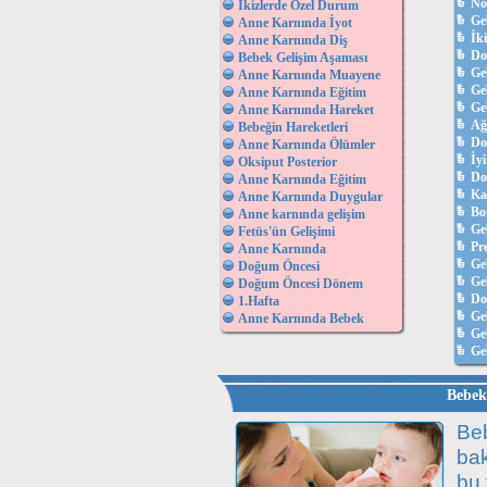
No
İkizlerde Özel Durum
Ge
Anne Karnında İyot
İk
Anne Karnında Diş
Do
Bebek Gelişim Aşaması
Ge
Anne Karnında Muayene
Ge
Anne Karnında Eğitim
Geb
Anne Karnında Hareket
Ağ
Bebeğin Hareketleri
Do
Anne Karnında Ölümler
İyi
Oksiput Posterior
Do
Anne Karnında Eğitim
Ka
Anne Karnında Duygular
Bo
Anne karnında gelişim
Ge
Fetüs'ün Gelişimi
Pr
Anne Karnında
Ge
Doğum Öncesi
Geb
Doğum Öncesi Dönem
D
1.Hafta
Ge
Anne Karnında Bebek
Ge
Ge
Bebek 
Beb
bak
bu