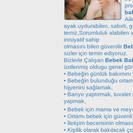
pr
bak
Ail
ayak uydurabilen, sabırlı, g
temiz,Sorumluluk alabilen 
inisiyatif sahip
olmasını bilen güvenilir
Beb
sizler için temin ediyoruz.
Bizlerle Çalışan
Bebek Bakı
üstlenmiş oldugu genel gör
• Bebeğin günlük bakımını
• Bebeğin bulunduğu ortamı
hijyenini sağlamak,
• Banyo yaptırmak, tuvalet 
yapmak,
• Bebek için mama ve meyv
• Ortamı bebek için güvenli
• İletişim becerisinin olmas
• Kişilik olarak bakılacak