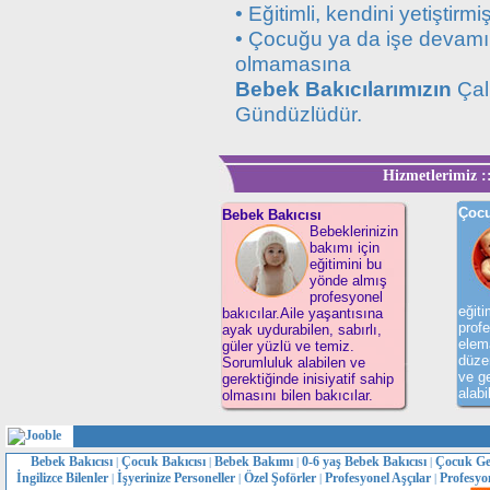
• Eğitimli, kendini yetiştirmi
• Çocuğu ya da işe devamını
olmamasına
Bebek Bakıcılarımızın
Çalı
Gündüzlüdür.
Hizmetlerimiz ::
Çocu
Bebek Bakıcısı
Bebeklerinizin
bakımı için
eğitimini bu
yönde almış
profesyonel
eğit
bakıcılar.Aile yaşantısına
profe
ayak uydurabilen, sabırlı,
elema
güler yüzlü ve temiz.
düzen
Sorumluluk alabilen ve
ve ge
gerektiğinde inisiyatif sahip
alabi
olmasını bilen bakıcılar.
Bebek Bakıcısı
Çocuk Bakıcısı
Bebek Bakımı
0-6 yaş Bebek Bakıcısı
Çocuk Ge
|
|
|
|
İngilizce Bilenler
İşyerinize Personeller
Özel Şoförler
Profesyonel Aşçılar
Profesyo
|
|
|
|