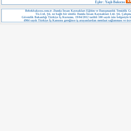
Eşler
Yaşlı Bakıcısı
|
Bebekbakıcısı.com.tr .Damla İnsan Kaynakları Eğitim ve Danışmanlık Temizlik Gı
Tic.Ltd. Şti. ne bağlı bir sitedir. Damla İnsan Kaynakları Ltd. Şti. Çalışm
Güvenlik Bakanlığı Türkiye İş Kurumu, 19/04/2012 tarihli 100 sayılı izin belgesiyle fa
4904 sayılı Türkiye İş Kanunu gereğince iş arayanlardan menfaat sağlanması ve ücre