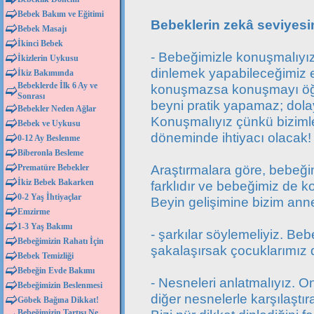
Bebek Bakım ve Eğitimi
Bebeklerin zekâ seviyesin
Bebek Masajı
İkinci Bebek
- Bebeğimizle konuşmalıyız
İkizlerin Uykusu
dinlemek yapabileceğimiz e
İkiz Bakımında
Bebeklerde İlk 6 Ay ve
konuşmazsa konuşmayı öğ
Sonrası
beyni pratik yapamaz; dola
Bebekler Neden Ağlar
Konuşmalıyız çünkü biziml
Bebek ve Uykusu
döneminde ihtiyacı olacak!
0-12 Ay Beslenme
Biberonla Besleme
Araştırmalara göre, bebeği
Prematüre Bebekler
İkiz Bebek Bakarken
farklıdır ve bebeğimiz de 
0-2 Yaş İhtiyaçlar
Beyin gelişimine bizim anne 
Emzirme
1-3 Yaş Bakımı
- şarkılar söylemeliyiz. Bebe
Bebeğimizin Rahatı İçin
şakalaşırsak çocuklarımız
Bebek Temizliği
Bebeğin Evde Bakımı
- Nesneleri anlatmalıyız. On
Bebeğimizin Beslenmesi
diğer nesnelerle karşılaştırab
Göbek Bağına Dikkat!
Bebeğimizin Tartısı Ne