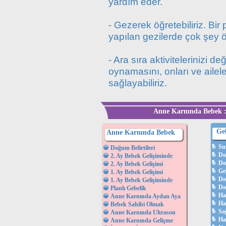
yardım eder.
- Gezerek öğretebiliriz. B
yapılan gezilerde çok şey öğ
- Ara sıra aktivitelerinizi d
oynamasını, onları ve ailele
sağlayabiliriz.
Anne Karnında Bebek :
Ge
Anne Karnında Bebek
Su
Doğum Belirtileri
Do
2. Ay Bebek Gelişiminde
Do
2. Ay Bebek Gelişimi
Ge
1. Ay Bebek Gelişimi
Do
1. Ay Bebek Gelişiminde
Do
Planlı Gebelik
Ha
Anne Karnında Aydan Aya
Ha
Bebek Sahibi Olmak
Sağ
Anne Karnında Ultrason
Ha
Anne Karnında Gelişme