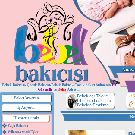
Bebek Bakıcısı- Çocuk Bakıcısı-Bebek Bakıcı - Çocuk bakıcı bulmanın
En
Güvenilir
ve
Kolay
Adresi...
Bebek aşı Takvimi
Bakıcı Arıyorum
biberonla beslenme
Bebekte Emzirme
İş Arıyorum
Be
Hizmetlerimiz
Yaşlı Bakıcısı
Villanıza yatılı Eşler
B