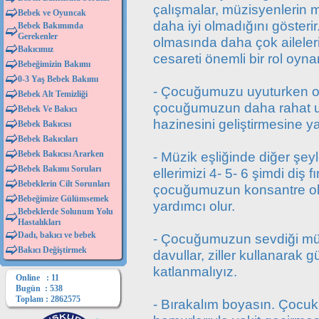
çalışmalar, müzisyenlerin m
Bebek ve Oyuncak
daha iyi olmadığını göster
Bebek Bakımında
Gerekenler
olmasında daha çok aileleri
Bakıcımız
cesareti önemli bir rol oynar
Bebeğimizin Bakımı
0-3 Yaş Bebek Bakımı
- Çocuğumuzu uyuturken on
Bebek Alt Temizliği
çocuğumuzun daha rahat uy
Bebek Ve Bakıcı
hazinesini geliştirmesine ya
Bebek Bakıcısı
Bebek Bakıcıları
Bebek Bakıcısı Ararken
- Müzik eşliğinde diğer şeyle
Bebek Bakımı Soruları
ellerimizi 4- 5- 6 şimdi diş
Bebeklerin Cilt Sorunları
çocuğumuzun konsantre olm
Bebeğimize Gülümsemek
yardımcı olur.
Bebeklerde Solunum Yolu
Hastalıkları
Dadı, bakıcı ve bebek
- Çocuğumuzun sevdiği müz
Bakıcı Değiştirmek
davullar, ziller kullanarak g
katlanmalıyız.
Online : 11
Bugün : 538
Toplam : 2862575
- Bırakalım boyasın. Çocuk