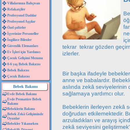
Villalarınıza Bahçıvan
Refakatçiler
Be
Profesyonel Dadılar
öğ
Profesyonel Aşçılar
fa
Özel şoförler
ne
İşyerinize Personeller
iç
İngilizce Bilenler
tekrar tekrar gözden geçir
Güvenlik Elemanları
Ev İşleri için Yardımcı
izlerler.
Çocuk Gelişimi Mezunu
0-6 yaş Bebek Bakıcısı
Bebek Bakıcısı
Bir başka ifadeyle bebeklerin
Çocuk Bakıcısı
anne ve babalardır. Bebekl
aslında zekâ seviyelerinin 
Bebek Bakımı
sağlamaya yardımcı olur.
Evde Bebek Bakımı
Evde Prematüre Bebek
Bakımı
Bebeklerin ilerleyen zekâ s
Bebeklerin Bakımı
doğrudan etkilemektedir. 
Bebek Zekâ Gelişiminde
Oyunlar
arzuladıkları ve arayış için
Bebekler Yıkanırken
zekâ seviyesini geliştirmek
Bebeklik Dönemi