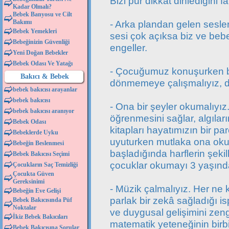
Bizi pür dikkat dinlediğini f
Kadar Olmalı?
Bebek Banyosu ve Cilt
Bakımı
- Arka plandan gelen sesle
Bebek Yemekleri
sesi çok açıksa biz ve beb
Bebeğinizin Güvenliği
engeller.
Yeni Doğan Bebekler
Bebek Odası Ve Yatağı
- Çocuğumuz konuşurken büt
Bakıcı & Bebek
dönmemeye çalışmalıyız, d
bebek bakıcısı arayanlar
bebek bakıcısı
- Ona bir şeyler okumalıyız
bebek bakıcısı aranıyor
öğrenmesini sağlar, algıların
Bebek Odası
kitapları hayatımızın bir p
Bebeklerde Uyku
uyuturken mutlaka ona oku
Bebeğin Beslenmesi
başladığında harflerin şeki
Bebek Bakıcısı Seçimi
çocuklar okumayı 3 yaşından
Çocukların Saç Temizliği
Çocukta Güven
Gereksinimi
- Müzik çalmalıyız. Her n
Bebeğin Eve Gelişi
parlak bir zekâ sağladığı 
Bebek Bakıcısında Püf
Noktalar
ve duygusal gelişimini zeng
İkiz Bebek Bakıcıları
matematik yeteneğinin birbi
Bebek Bakıcısına Sorular