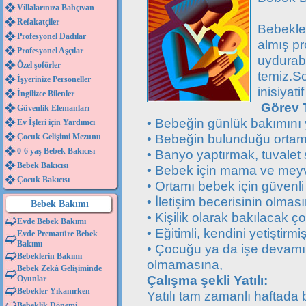
Villalarınıza Bahçıvan
Refakatçiler
Bebekler
Profesyonel Dadılar
almış pr
Profesyonel Aşçılar
uydurabi
Özel şoförler
temiz.So
İşyerinize Personeller
inisiyati
İngilizce Bilenler
Görev 
Güvenlik Elemanları
• Bebeğin günlük bakımını
Ev İşleri için Yardımcı
• Bebeğin bulunduğu ortamı
Çocuk Gelişimi Mezunu
0-6 yaş Bebek Bakıcısı
• Banyo yaptırmak, tuvalet 
Bebek Bakıcısı
• Bebek için mama ve meyv
Çocuk Bakıcısı
• Ortamı bebek için güvenli
• İletişim becerisinin olmas
Bebek Bakımı
• Kişilik olarak bakılacak
Evde Bebek Bakımı
• Eğitimli, kendini yetiştirmi
Evde Prematüre Bebek
Bakımı
• Çocuğu ya da işe devamını
Bebeklerin Bakımı
olmamasına,
Bebek Zekâ Gelişiminde
Çalışma şekli Yatılı:
Oyunlar
Bebekler Yıkanırken
Yatılı tam zamanlı haftada bi
Bebeklik Dönemi