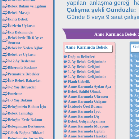
yapılan anlaşma gereği haft
Bebek Bakım ve Eğitimi
Çalışma şekli Gündüzlü:
Bebek Masajı
Günde 8 veya 9 saat çalışır
İkinci Bebek
İkizlerin Uykusu
İkiz Bakımında
Anne Karnında Bebek :
Bebeklerde İlk 6 Ay ve
Sonrası
Ge
Anne Karnında Bebek
Bebekler Neden Ağlar
Bebek ve Uykusu
Su
Doğum Belirtileri
0-12 Ay Beslenme
Do
2. Ay Bebek Gelişiminde
Do
2. Ay Bebek Gelişimi
Biberonla Besleme
Ge
1. Ay Bebek Gelişimi
Prematüre Bebekler
Do
1. Ay Bebek Gelişiminde
İkiz Bebek Bakarken
Do
Planlı Gebelik
Ha
Anne Karnında Aydan Aya
0-2 Yaş İhtiyaçlar
Ha
Bebek Sahibi Olmak
Emzirme
Sağ
Anne Karnında Ultrason
1-3 Yaş Bakımı
Ha
Anne Karnında Gelişme
No
İkizlerde Özel Durum
Bebeğimizin Rahatı İçin
Ge
Anne Karnında İyot
Bebek Temizliği
İk
Anne Karnında Diş
Bebeğin Evde Bakımı
Do
Bebek Gelişim Aşaması
Ge
Bebeğimizin Beslenmesi
Anne Karnında Muayene
Ge
Anne Karnında Eğitim
Göbek Bağına Dikkat!
Geb
Anne Karnında Hareket
Bebeğimizin Tartısı Ne