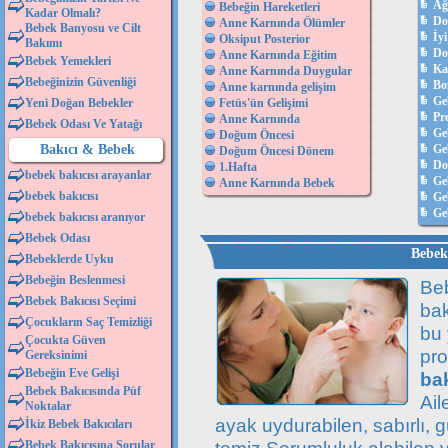
Ağ
Bebeğin Hareketleri
Kadar Olmalı?
Do
Anne Karnında Ölümler
Bebek Banyosu ve Cilt
İyi
Oksiput Posterior
Bakımı
Do
Anne Karnında Eğitim
Bebek Yemekleri
Ka
Anne Karnında Duygular
Bebeğinizin Güvenliği
Bo
Anne karnında gelişim
Ge
Yeni Doğan Bebekler
Fetüs'ün Gelişimi
Pr
Anne Karnında
Bebek Odası Ve Yatağı
Ge
Doğum Öncesi
Bakıcı & Bebek
Geb
Doğum Öncesi Dönem
D
1.Hafta
bebek bakıcısı arayanlar
Ge
Anne Karnında Bebek
bebek bakıcısı
Ge
Ge
bebek bakıcısı aranıyor
Bebek Odası
Bebek 
Bebeklerde Uyku
Bebeğin Beslenmesi
Beb
Bebek Bakıcısı Seçimi
bak
Çocukların Saç Temizliği
bu
Çocukta Güven
pr
Gereksinimi
Bebeğin Eve Gelişi
bak
Bebek Bakıcısında Püf
Ail
Noktalar
ayak uydurabilen, sabırlı, g
İkiz Bebek Bakıcıları
Bebek Bakıcısına Sorular