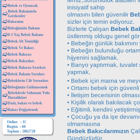
temiz,Sorumluluk alabilen 
Bebek ve Oyuncak
inisiyatif sahip
Bebek Bakımında
olmasını bilen güvenilir
Beb
Gerekenler
sizler için temin ediyoruz.
Bakıcımız
Bizlerle Çalışan
Bebek Bakı
Bebeğimizin Bakımı
0-3 Yaş Bebek Bakımı
üstlenmiş oldugu genel gör
Bebek Alt Temizliği
• Bebeğin günlük bakımını
Bebek Ve Bakıcı
• Bebeğin bulunduğu ortamı
Bebek Bakıcısı
hijyenini sağlamak,
Bebek Bakıcıları
• Banyo yaptırmak, tuvalet 
Bebek Bakıcısı Ararken
yapmak,
Bebek Bakımı Soruları
• Bebek için mama ve meyv
Bebeklerin Cilt Sorunları
• Ortamı bebek için güvenli
Bebeğimize Gülümsemek
Bebeklerde Solunum Yolu
• İletişim becerisinin olmas
Hastalıkları
• Kişilik olarak bakılacak
Dadı, bakıcı ve bebek
• Eğitimli, kendini yetiştirmi
Bakıcı Değiştirmek
• Çocuğu ya da işe devamını
Online : 11
olmamasına
Bugün : 66
Bebek Bakıcılarımızın
Çalı
Toplam : 2862728
Gündüzlüdür.