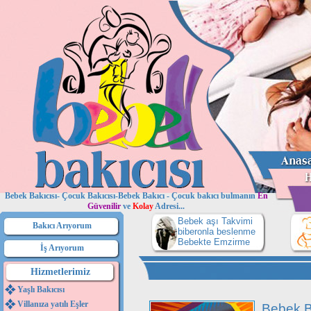
Bebek Bakıcısı- Çocuk Bakıcısı-Bebek Bakıcı - Çocuk bakıcı bulmanın
En
Güvenilir
ve
Kolay
Adresi...
Bebek aşı Takvimi
Bakıcı Arıyorum
biberonla beslenme
Bebekte Emzirme
İş Arıyorum
Hizmetlerimiz
Yaşlı Bakıcısı
Villanıza yatılı Eşler
Bebek B