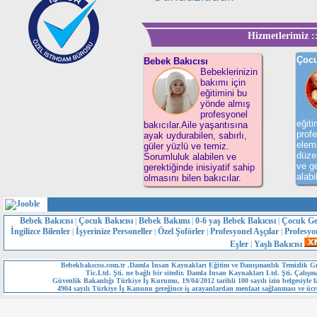
Hizmetlerimiz ::
Çocu
Bebek Bakıcısı
Bebeklerinizin
bakımı için
eğitimini bu
yönde almış
profesyonel
eğit
bakıcılar.Aile yaşantısına
profe
ayak uydurabilen, sabırlı,
elema
güler yüzlü ve temiz.
düzen
Sorumluluk alabilen ve
ve ge
gerektiğinde inisiyatif sahip
alabi
olmasını bilen bakıcılar.
Bebek Bakıcısı
Çocuk Bakıcısı
Bebek Bakımı
0-6 yaş Bebek Bakıcısı
Çocuk Ge
|
|
|
|
İngilizce Bilenler
İşyerinize Personeller
Özel Şoförler
Profesyonel Aşçılar
Profesyo
|
|
|
|
Eşler
Yaşlı Bakıcısı
|
Bebekbakıcısı.com.tr .Damla İnsan Kaynakları Eğitim ve Danışmanlık Temizlik Gı
Tic.Ltd. Şti. ne bağlı bir sitedir. Damla İnsan Kaynakları Ltd. Şti. Çalışm
Güvenlik Bakanlığı Türkiye İş Kurumu, 19/04/2012 tarihli 100 sayılı izin belgesiyle fa
4904 sayılı Türkiye İş Kanunu gereğince iş arayanlardan menfaat sağlanması ve ücre