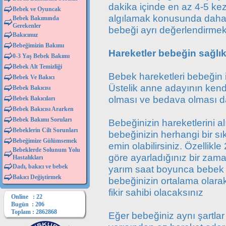
dakika içinde en az 4-5 kez
Bebek ve Oyuncak
algılamak konusunda daha a
Bebek Bakımında
Gerekenler
bebeği ayrı değerlendirmekt
Bakıcımız
Bebeğimizin Bakımı
Hareketler bebeğin sağlık
0-3 Yaş Bebek Bakımı
Bebek Alt Temizliği
Bebek hareketleri bebeğin iy
Bebek Ve Bakıcı
Üstelik anne adayının kendi
Bebek Bakıcısı
olması ve bedava olması da 
Bebek Bakıcıları
Bebek Bakıcısı Ararken
Bebek Bakımı Soruları
Bebeğinizin hareketlerini al
Bebeklerin Cilt Sorunları
bebeğinizin herhangi bir s
Bebeğimize Gülümsemek
emin olabilirsiniz. Özellik
Bebeklerde Solunum Yolu
göre ayarladığınız bir zam
Hastalıkları
Dadı, bakıcı ve bebek
yarım saat boyunca bebek ha
Bakıcı Değiştirmek
bebeğinizin ortalama olarak
fikir sahibi olacaksınız
Online : 22
Bugün : 206
Toplam : 2862868
Eğer bebeğiniz aynı şartlar