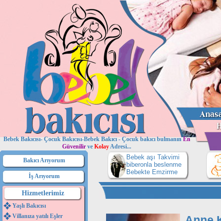
Bebek Bakıcısı- Çocuk Bakıcısı-Bebek Bakıcı - Çocuk bakıcı bulmanın
En
Güvenilir
ve
Kolay
Adresi...
Bebek aşı Takvimi
Bakıcı Arıyorum
biberonla beslenme
Bebekte Emzirme
İş Arıyorum
Hizmetlerimiz
Yaşlı Bakıcısı
Villanıza yatılı Eşler
Anne 