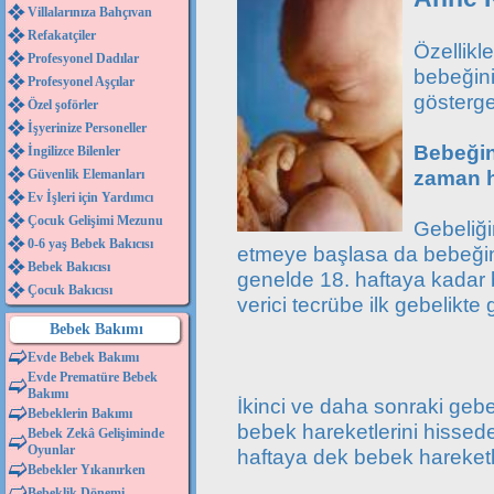
Villalarınıza Bahçıvan
Refakatçiler
Özellikl
Profesyonel Dadılar
bebeğini
Profesyonel Aşçılar
gösterge
Özel şoförler
İşyerinize Personeller
Bebeğini
İngilizce Bilenler
zaman h
Güvenlik Elemanları
Ev İşleri için Yardımcı
Çocuk Gelişimi Mezunu
Gebeliği
0-6 yaş Bebek Bakıcısı
etmeye başlasa da bebeğini
Bebek Bakıcısı
genelde 18. haftaya kadar
Çocuk Bakıcısı
verici tecrübe ilk gebelikt
Bebek Bakımı
Evde Bebek Bakımı
Evde Prematüre Bebek
Bakımı
İkinci ve daha sonraki gebe
Bebeklerin Bakımı
bebek hareketlerini hissede
Bebek Zekâ Gelişiminde
Oyunlar
haftaya dek bebek hareket
Bebekler Yıkanırken
Bebeklik Dönemi