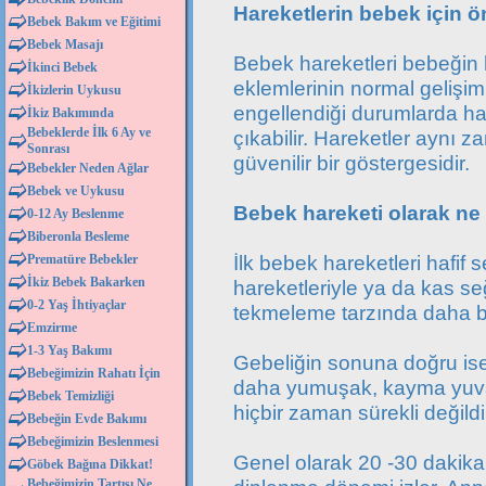
Hareketlerin bebek için 
Bebek Bakım ve Eğitimi
Bebek Masajı
Bebek hareketleri bebeğin 
İkinci Bebek
eklemlerinin normal gelişimi
İkizlerin Uykusu
engellendiği durumlarda ha
İkiz Bakımında
Bebeklerde İlk 6 Ay ve
çıkabilir. Hareketler aynı
Sonrası
güvenilir bir göstergesidir.
Bebekler Neden Ağlar
Bebek ve Uykusu
Bebek hareketi olarak ne 
0-12 Ay Beslenme
Biberonla Besleme
İlk bebek hareketleri hafif 
Prematüre Bebekler
İkiz Bebek Bakarken
hareketleriyle ya da kas se
0-2 Yaş İhtiyaçlar
tekmeleme tarzında daha beli
Emzirme
1-3 Yaş Bakımı
Gebeliğin sonuna doğru ise 
Bebeğimizin Rahatı İçin
daha yumuşak, kayma yuvarl
Bebek Temizliği
hiçbir zaman sürekli değildi
Bebeğin Evde Bakımı
Bebeğimizin Beslenmesi
Genel olarak 20 -30 dakikal
Göbek Bağına Dikkat!
Bebeğimizin Tartısı Ne