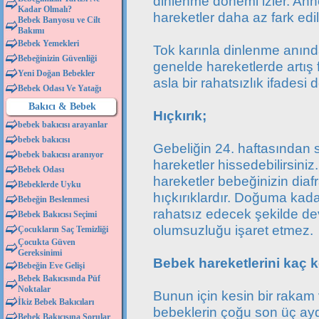
dinlenme dönemi izler. An
Kadar Olmalı?
hareketler daha az fark edili
Bebek Banyosu ve Cilt
Bakımı
Bebek Yemekleri
Tok karınla dinlenme anında
Bebeğinizin Güvenliği
genelde hareketlerde artış 
Yeni Doğan Bebekler
asla bir rahatsızlık ifadesi d
Bebek Odası Ve Yatağı
Bakıcı & Bebek
Hıçkırık;
bebek bakıcısı arayanlar
bebek bakıcısı
Gebeliğin 24. haftasından s
bebek bakıcısı aranıyor
hareketler hissedebilirsiniz
Bebek Odası
hareketler bebeğinizin diaf
Bebeklerde Uyku
hıçkırıklardır. Doğuma kad
Bebeğin Beslenmesi
rahatsız edecek şekilde de
Bebek Bakıcısı Seçimi
olumsuzluğu işaret etmez.
Çocukların Saç Temizliği
Çocukta Güven
Gereksinimi
Bebek hareketlerini kaç k
Bebeğin Eve Gelişi
Bebek Bakıcısında Püf
Noktalar
Bunun için kesin bir raka
İkiz Bebek Bakıcıları
bebeklerin çoğu son üç ayd
Bebek Bakıcısına Sorular