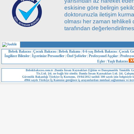
yarısından az hareket eder
eskisine göre belirgin şeki
doktorunuzla iletişim kurma
olması her zaman tehlikeli
tarafından değerlendirilme
Bebek Bakıcısı
Çocuk Bakıcısı
Bebek Bakımı
0-6 yaş Bebek Bakıcısı
Çocuk Ge
|
|
|
|
İngilizce Bilenler
İşyerinize Personeller
Özel Şoförler
Profesyonel Aşçılar
Profesyo
|
|
|
|
Eşler
Yaşlı Bakıcısı
|
Bebekbakıcısı.com.tr .Damla İnsan Kaynakları Eğitim ve Danışmanlık Temizlik Gı
Tic.Ltd. Şti. ne bağlı bir sitedir. Damla İnsan Kaynakları Ltd. Şti. Çalışm
Güvenlik Bakanlığı Türkiye İş Kurumu, 19/04/2012 tarihli 100 sayılı izin belgesiyle fa
4904 sayılı Türkiye İş Kanunu gereğince iş arayanlardan menfaat sağlanması ve ücre