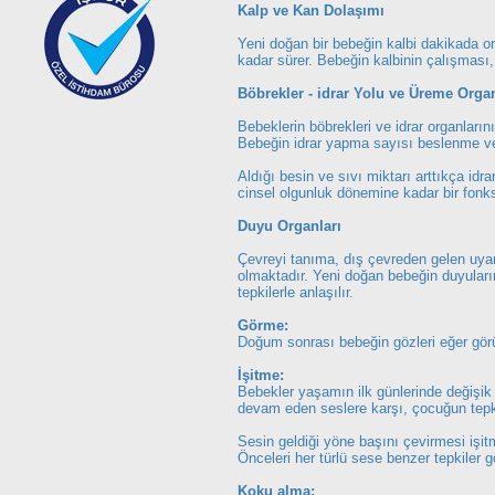
Kalp ve Kan Dolaşımı
Yeni doğan bir bebeğin kalbi dakikada or
kadar sürer. Bebeğin kalbinin çalışması, 
Böbrekler - idrar Yolu ve Üreme Organ
Bebeklerin böbrekleri ve idrar organların
Bebeğin idrar yapma sayısı beslenme ve ç
Aldığı besin ve sıvı miktarı arttıkça idr
cinsel olgunluk dönemine kadar bir fon
Duyu Organları
Çevreyi tanıma, dış çevreden gelen uyarı
olmaktadır. Yeni doğan bebeğin duyuları
tepkilerle anlaşılır.
Görme:
Doğum sonrası bebeğin gözleri eğer görüş
İşitme:
Bebekler yaşamın ilk günlerinde değişik 
devam eden seslere karşı, çocuğun tepk
Sesin geldiği yöne başını çevirmesi işi
Önceleri her türlü sese benzer tepkiler g
Koku alma: