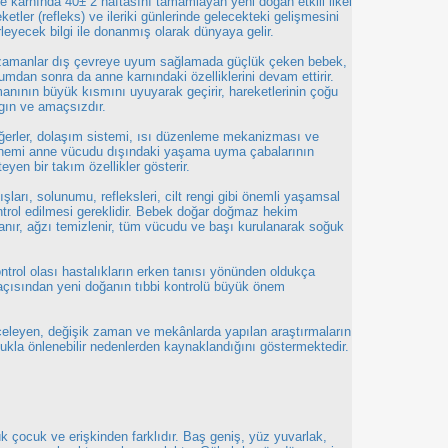
e karnında 40± 2 haftasını tamamlayan yeni doğan etkili ilkel
ketler (refleks) ve ileriki günlerinde gelecekteki gelişmesini
rleyecek bilgi ile donanmış olarak dünyaya gelir.
 zamanlar dış çevreye uyum sağlamada güçlük çeken bebek,
umdan sonra da anne karnındaki özelliklerini devam ettirir.
anının büyük kısmını uyuyarak geçirir, hareketlerinin çoğu
gın ve amaçsızdır.
iğerler, dolaşım sistemi, ısı düzenleme mekanizması ve
dönemi anne vücudu dışındaki yaşama uyma çabalarının
eyen bir takım özellikler gösterir.
arı, solunumu, refleksleri, cilt rengi gibi önemli yaşamsal
ontrol edilmesi gereklidir. Bebek doğar doğmaz hekim
anır, ağzı temizlenir, tüm vücudu ve başı kurulanarak soğuk
rol olası hastalıkların erken tanısı yönünden oldukça
açısından yeni doğanın tıbbi kontrolü büyük önem
celeyen, değişik zaman ve mekânlarda yapılan araştırmaların
lukla önlenebilir nedenlerden kaynaklandığını göstermektedir.
 çocuk ve erişkinden farklıdır. Baş geniş, yüz yuvarlak,