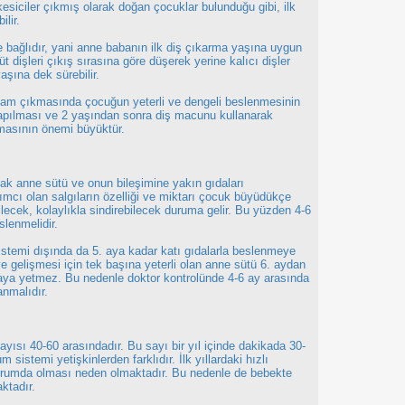
kesiciler çıkmış olarak doğan çocuklar bulunduğu gibi, ilk
lir.
e bağlıdır, yani anne babanın ilk diş çıkarma yaşına uygun
t dişleri çıkış sırasına göre düşerek yerine kalıcı dişler
aşına dek sürebilir.
ğlam çıkmasında çocuğun yeterli ve dengeli beslenmesinin
yapılması ve 2 yaşından sonra diş macunu kullanarak
masının önemi büyüktür.
ak anne sütü ve onun bileşimine yakın gıdaları
rdımcı olan salgıların özelliği ve miktarı çocuk büyüdükçe
bilecek, kolaylıkla sindirebilecek duruma gelir. Bu yüzden 4-6
lenmelidir.
sistemi dışında da 5. aya kadar katı gıdalarla beslenmeye
ve gelişmesi için tek başına yeterli olan anne sütü 6. aydan
maya yetmez. Bu nedenle doktor kontrolünde 4-6 ay arasında
anmalıdır.
ısı 40-60 arasındadır. Bu sayı bir yıl içinde dakikada 30-
sistemi yetişkinlerden farklıdır. İlk yıllardaki hızlı
urumda olması neden olmaktadır. Bu nedenle de bebekte
ktadır.