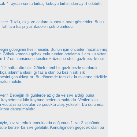
ak 4. aydan sonra birkaç kokuyu birbirinden ayırt edebilir,
ilirler. Tuzlu, ekşi ve acılara olumsuz tavır gösterirler. Bunu
Tatlılara karşı yüz ifadeleri çok olumludur.
eğin göbeğinin kesilmesidir. Bunun için önceden hazırlanmış
ılır. Göbek kordonu göbek çukurundan ortalama 1 cm. uzaktan
 1-2 cm ilerisinden kesilerek üzerine steril gazlı bez konur.
2 hafta sürebilir. Göbek steril bir gazlı bezle sarılarak
tıkça ıslanma olasılığı fazla olan bu bezin sık sık
lmesini çabuklaştırır. Bu dönemde temizlik kurallarına titizlikle
mizlenmelidir.
verir. Bebeğin ilk günlerde az gıda ve sıvı aldığı buna
su kaybetmesi kilo kaybına neden olmaktadır. Verilen kilo
sa vücut ısısı bozulur ve çocukta ateş yükselir. Bu durumda
ktora danışılmalıdır.
yle, kız ve erkek çocuklarda doğumun 1. ve 2. gününde
a süte benzer bir sıvı gelebilir. Kendiliğinden geçecek olan bu