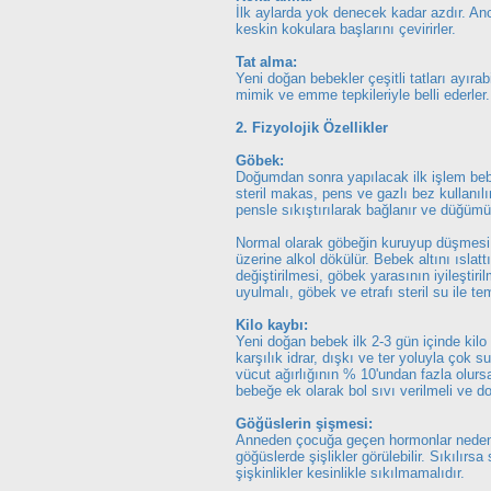
İlk aylarda yok denecek kadar azdır. Anc
keskin kokulara başlarını çevirirler.
Tat alma:
Yeni doğan bebekler çeşitli tatları ayırab
mimik ve emme tepkileriyle belli ederler. 
2. Fizyolojik Özellikler
Göbek:
Doğumdan sonra yapılacak ilk işlem beb
steril makas, pens ve gazlı bez kullan
pensle sıkıştırılarak bağlanır ve düğümün
Normal olarak göbeğin kuruyup düşmesi 1-
üzerine alkol dökülür. Bebek altını ıslat
değiştirilmesi, göbek yarasının iyileştiri
uyulmalı, göbek ve etrafı steril su ile te
Kilo kaybı:
Yeni doğan bebek ilk 2-3 gün içinde kilo 
karşılık idrar, dışkı ve ter yoluyla çok 
vücut ağırlığının % 10'undan fazla olur
bebeğe ek olarak bol sıvı verilmeli ve do
Göğüslerin şişmesi:
Anneden çocuğa geçen hormonlar nedeni
göğüslerde şişlikler görülebilir. Sıkılırs
şişkinlikler kesinlikle sıkılmamalıdır.