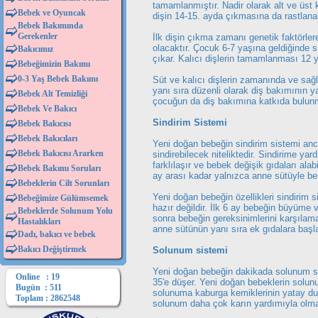
tamamlanmıştır. Nadir olarak alt ve üst 
Bebek ve Oyuncak
dişin 14-15. ayda çıkmasına da rastlanabi
Bebek Bakımında
Gerekenler
İlk dişin çıkma zamanı genetik faktörler
olacaktır. Çocuk 6-7 yaşına geldiğinde sü
Bakıcımız
çıkar. Kalıcı dişlerin tamamlanması 12 y
Bebeğimizin Bakımı
0-3 Yaş Bebek Bakımı
Süt ve kalıcı dişlerin zamanında ve sa
yanı sıra düzenli olarak diş bakımının 
Bebek Alt Temizliği
çocuğun da diş bakımına katkıda bulun
Bebek Ve Bakıcı
Sindirim Sistemi
Bebek Bakıcısı
Bebek Bakıcıları
Yeni doğan bebeğin sindirim sistemi anc
Bebek Bakıcısı Ararken
sindirebilecek niteliktedir. Sindirime ya
farklılaşır ve bebek değişik gıdaları ala
Bebek Bakımı Soruları
ay arası kadar yalnızca anne sütüyle bes
Bebeklerin Cilt Sorunları
Yeni doğan bebeğin özellikleri sindirim 
Bebeğimize Gülümsemek
hazır değildir. İlk 6 ay bebeğin büyüme 
Bebeklerde Solunum Yolu
sonra bebeğin gereksinimlerini karşıla
Hastalıkları
anne sütünün yanı sıra ek gıdalara başl
Dadı, bakıcı ve bebek
Bakıcı Değiştirmek
Solunum sistemi
Yeni doğan bebeğin dakikada solunum say
Online : 19
35'e düşer. Yeni doğan bebeklerin solunum 
Bugün : 511
solunuma kaburga kemiklerinin yatay d
Toplam : 2862548
solunum daha çok karın yardımıyla olma