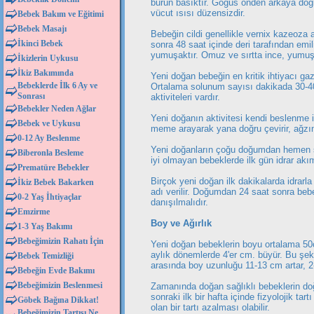
burun basıktır. Göğüs önden arkaya do
vücut ısısı düzensizdir.
Bebek Bakım ve Eğitimi
Bebek Masajı
Bebeğin cildi genellikle vernix kazeoza 
İkinci Bebek
sonra 48 saat içinde deri tarafından emi
yumuşaktır. Omuz ve sırtta ince, yumuşak
İkizlerin Uykusu
İkiz Bakımında
Yeni doğan bebeğin en kritik ihtiyacı gaz
Bebeklerde İlk 6 Ay ve
Ortalama solunum sayısı dakikada 30-40'
Sonrası
aktiviteleri vardır.
Bebekler Neden Ağlar
Yeni doğanın aktivitesi kendi beslenme i
Bebek ve Uykusu
meme arayarak yana doğru çevirir, ağzı
0-12 Ay Beslenme
Yeni doğanların çoğu doğumdan hemen son
Biberonla Besleme
iyi olmayan bebeklerde ilk gün idrar akım
Prematüre Bebekler
Birçok yeni doğan ilk dakikalarda idrar
İkiz Bebek Bakarken
adı verilir. Doğumdan 24 saat sonra 
0-2 Yaş İhtiyaçlar
danışılmalıdır.
Emzirme
Boy ve Ağırlık
1-3 Yaş Bakımı
Bebeğimizin Rahatı İçin
Yeni doğan bebeklerin boyu ortalama 50c
aylık dönemlerde 4'er cm. büyür. Bu şeki
Bebek Temizliği
arasında boy uzunluğu 11-13 cm artar, 2-
Bebeğin Evde Bakımı
Bebeğimizin Beslenmesi
Zamanında doğan sağlıklı bebeklerin do
sonraki ilk bir hafta içinde fizyolojik ta
Göbek Bağına Dikkat!
olan bir tartı azalması olabilir.
Bebeğimizin Tartısı Ne