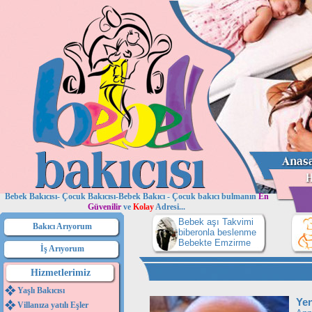
Bebek Bakıcısı- Çocuk Bakıcısı-Bebek Bakıcı - Çocuk bakıcı bulmanın
En
Güvenilir
ve
Kolay
Adresi...
Bebek aşı Takvimi
Bakıcı Arıyorum
biberonla beslenme
Bebekte Emzirme
İş Arıyorum
Hizmetlerimiz
Yaşlı Bakıcısı
Ye
Villanıza yatılı Eşler