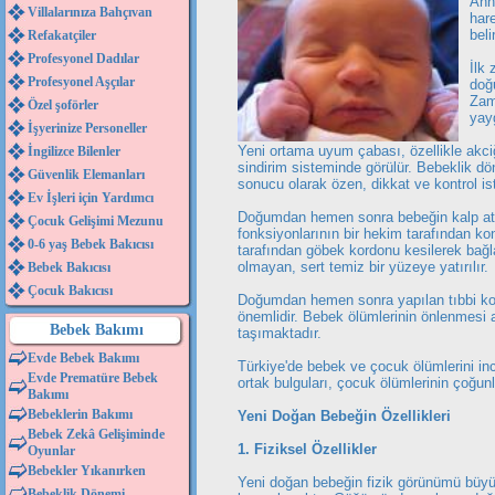
Ann
Villalarınıza Bahçıvan
hare
beli
Refakatçiler
Profesyonel Dadılar
İlk
Profesyonel Aşçılar
doğ
Zam
Özel şoförler
yay
İşyerinize Personeller
Yeni ortama uyum çabası, özellikle akc
İngilizce Bilenler
sindirim sisteminde görülür. Bebeklik 
Güvenlik Elemanları
sonucu olarak özen, dikkat ve kontrol ist
Ev İşleri için Yardımcı
Doğumdan hemen sonra bebeğin kalp atışl
Çocuk Gelişimi Mezunu
fonksiyonlarının bir hekim tarafından k
0-6 yaş Bebek Bakıcısı
tarafından göbek kordonu kesilerek bağl
olmayan, sert temiz bir yüzeye yatırılır.
Bebek Bakıcısı
Çocuk Bakıcısı
Doğumdan hemen sonra yapılan tıbbi kont
önemlidir. Bebek ölümlerinin önlenmesi 
Bebek Bakımı
taşımaktadır.
Evde Bebek Bakımı
Türkiye'de bebek ve çocuk ölümlerini in
Evde Prematüre Bebek
ortak bulguları, çocuk ölümlerinin çoğun
Bakımı
Bebeklerin Bakımı
Yeni Doğan Bebeğin Özellikleri
Bebek Zekâ Gelişiminde
1. Fiziksel Özellikler
Oyunlar
Bebekler Yıkanırken
Yeni doğan bebeğin fizik görünümü büyük
Bebeklik Dönemi