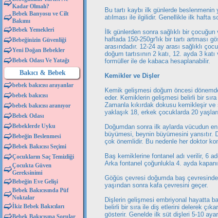
Kadar Olmalı?
Bu tartı kaybı ilk günlerde beslenmenin
Bebek Banyosu ve Cilt
atılması ile ilgilidir. Genellikle ilk haf
Bakımı
Bebek Yemekleri
İlk günlerden sonra sağlıklı bir çocuğun 
haftada 150-250gr'lık bir tartı artması gös
Bebeğinizin Güvenliği
arasındadır. 12-24 ay arası sağlıklı çoc
Yeni Doğan Bebekler
doğum tartısının 2 katı, 12. ayda 3 katı 
Bebek Odası Ve Yatağı
formüller ile de kabaca hesaplanabilir.
Bakıcı & Bebek
Kemikler ve Dişler
bebek bakıcısı arayanlar
Kemik gelişmesi doğum öncesi dönemde
bebek bakıcısı
eder. Kemiklerin gelişmesi belirli bir sır
Zamanla kıkırdak dokusu kemikleşir ve s
bebek bakıcısı aranıyor
yaklaşık 18, erkek çocuklarda 20 yaşlar
Bebek Odası
Bebeklerde Uyku
Doğumdan sonra ilk aylarda vücudun en h
büyümesi, beynin büyümesini yansıtır. D
Bebeğin Beslenmesi
çok önemlidir. Bu nedenle her doktor kon
Bebek Bakıcısı Seçimi
Baş kemiklerine fontanel adı verilir, 6 a
Çocukların Saç Temizliği
Arka fontanel çoğunlukla 4. ayda kapanır
Çocukta Güven
Gereksinimi
Göğüs çevresi doğumda baş çevresinden 
Bebeğin Eve Gelişi
yaşından sonra kafa çevresini geçer.
Bebek Bakıcısında Püf
Noktalar
Dişlerin gelişmesi embriyonal hayatta 
İkiz Bebek Bakıcıları
belirli bir sıra ile diş etlerini delerek ç
gösterir. Genelde ilk süt dişleri 5-10 aya
Bebek Bakıcısına Sorular