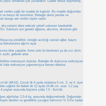
ğru yassı olmaktan çok yuvarlaktır. Göbek henüz düşmemiş,
adı verilen yağlı bir madde ile kaplıdır. Bu madde doğumdan
lir ve banyo ile temizlenir. Bebeğin derisi pembe ve
 lanugo adı verilen tüyler vardır.
 alış-verişini idare edecek yeterli solunum hareketidir.
tır. Solunum için gerekli ağlama, aksırma, öksürme gibi
htiyacına yöneliktir, örneğin acıktığı zaman ağlar, başını
na dokulunursa ağzını açar.
ra idrar yaparlar. Anne sütü ile beslenen ya da sıvı alımı
ı azdır, giderek artar.
la birlikte mekonyum dışkılar. Bebeğin ilk dışkısına mekonyum
bebek hala mekonyum yapmamışsa hemen doktora
m’dir (48-52). Çocuk ilk 6 ayda ortalama 6 cm, 3. ve 4. üçer
lde sağlıklı bir bebek ilk 12 ayda 24-48 cm. uzar. 1-2 yaş
4 yaşları arasında büyüme yılda 7,5 - 9cm'dir.
ğum ağırlıkları 2,5-4 kg. arasında değişmektedir. Doğumdan
rtı kaybı denilen ve genellikle çocuğun tartısının % 5-6'sı kadar