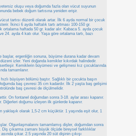
 yetersiz oluşu veya doğumda fazla olan vücut suyunun
ta sonunda bebek doğum tartısına yeniden erişir.
vücut tartısı düzenli olarak artar. İlk 6 ayda normal bir çocuk
terir. İkinci 6 ayda haftalık tartı artması 100-150 gr.
uk ortalama haftada 50 gr. kadar alır. Kabaca 5. ayda çocuk
ve 24. ayda 4 katı olur. Yaşa göre ortalama tartı, bazı
 başlar, ergenliğin sonuna, büyüme durana kadar devam
a düzeni izler. Yeni doğanda kemikler kıkırdak halindedir.
ertleşir. Kemiklerin büyümesi ve gelişmesi kız çocuklarında
ında tamamlanır.
ızlı büyüyen bölümü baştır. Sağlıklı bir çocukta başın
oğumda baş çevresi 35 cm kadardır. İlk 2 yaşta baş gelişimi
trolünde baş çevresi de ölçülmelidir.
dettir. On fontanel doğumdan sonra 3-18. aylar arası kapanır.
. Diğerleri doğumu izleyen ilk günlerde kapanır.
yaklaşık olarak 1,5-2 cm küçüktür. 1 yaşında eşit olur, 1
başlar. Olgunlaşmalarını tamamlamış dişler, doğumdan sonra
ıkar. Diş çıkarma zamanı büyük ölçüde bireysel farklılıklar
r asında çıkar. 2.5 yaşında 20 süt dişinin çıkışı