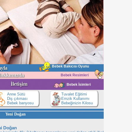
Bebek Bakıcısı Oyunu
Bebek Resimleri
Bebek İsimleri
Anne Sütü
Tuvalet Eğitimi
Diş çıkması
Emzik Kullanımı
Bebek banyosu
Bebeğinizin Kilosu
Yeni Doğan
ni Doğan