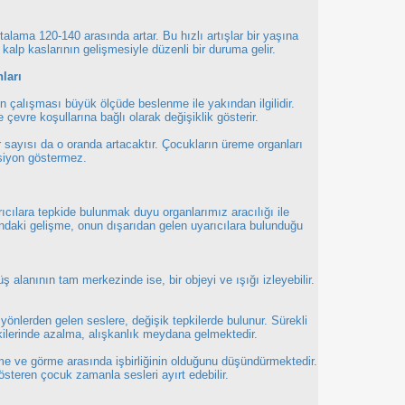
talama 120-140 arasında artar. Bu hızlı artışlar bir yaşına
kalp kaslarının gelişmesiyle düzenli bir duruma gelir.
ları
ın çalışması büyük ölçüde beslenme ile yakından ilgilidir.
evre koşullarına bağlı olarak değişiklik gösterir.
ar sayısı da o oranda artacaktır. Çocukların üreme organları
ksiyon göstermez.
cılara tepkide bulunmak duyu organlarımız aracılığı ile
ndaki gelişme, onun dışarıdan gelen uyarıcılara bulunduğu
 alanının tam merkezinde ise, bir objeyi ve ışığı izleyebilir.
yönlerden gelen seslere, değişik tepkilerde bulunur. Sürekli
ilerinde azalma, alışkanlık meydana gelmektedir.
tme ve görme arasında işbirliğinin olduğunu düşündürmektedir.
österen çocuk zamanla sesleri ayırt edebilir.