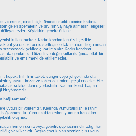
ce ve esnek, cinsel ilişki öncesi erkekte penise kadında
nisten gelen spermlerin ve sıvının vajinaya akmasını engeller
dölleyemezler. Böylelikle gebelik önlenir.
e yenisi kullanılmalıdır. Kadın kondomları özel şekilde
rkekte ilişki öncesi penis sertleşince takılmalıdır. Boşalımdan
 sızmayacak şekilde çıkarılmalıdır. Kadın kondomu
ması da gerekmez. Düzenli ve doğru kullanıldığında etkili bir
labilir ve emzirmeyi de etkilemezler.
em, köpük, fitil, film tablet, sünger veya jel şeklinde olan
lerin yapısını bozar ve rahim ağzından geçişi engeller. Her
atacak şekilde derine yerleştirilir. Kadının kendi başına
i bir yöntemdir.
ın bağlanması);
ere uygun bir yöntemdir. Kadında yumurtalıklar ile rahim
lla bağlanmasıdır. Yumurtalıktan çıkan yumurta kanaldan
gebelik oluşmaz.
madan hemen sonra veya gebelik şüphesinin olmadığı her
kinliği çok yüksektir. Başka çocuk planlayanlar için uygun