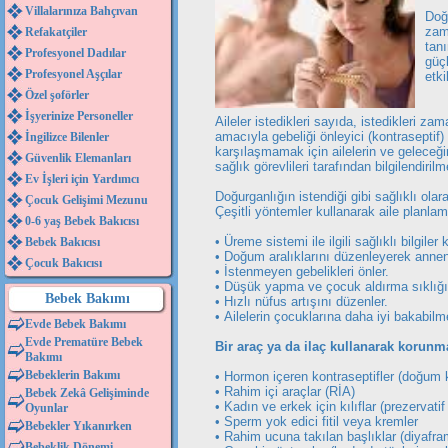
Villalarınıza Bahçıvan
Doğu
zam
Refakatçiler
tan
Profesyonel Dadılar
güçl
Profesyonel Aşçılar
etki
Özel şoförler
İşyerinize Personeller
Aileler istedikleri sayıda, istedikleri za
amacıyla gebeliği önleyici (kontraseptif)
İngilizce Bilenler
karşılaşmamak için ailelerin ve geleceği
Güvenlik Elemanları
sağlık görevlileri tarafından bilgilendiril
Ev İşleri için Yardımcı
Doğurganlığın istendiği gibi sağlıklı ola
Çocuk Gelişimi Mezunu
Çeşitli yöntemler kullanarak aile planla
0-6 yaş Bebek Bakıcısı
• Üreme sistemi ile ilgili sağlıklı bilgiler 
Bebek Bakıcısı
• Doğum aralıklarını düzenleyerek anneni
Çocuk Bakıcısı
• İstenmeyen gebelikleri önler.
• Düşük yapma ve çocuk aldırma sıklığın
Bebek Bakımı
• Hızlı nüfus artışını düzenler.
• Ailelerin çocuklarına daha iyi bakabilmel
Evde Bebek Bakımı
Evde Prematüre Bebek
Bir araç ya da ilaç kullanarak korun
Bakımı
Bebeklerin Bakımı
• Hormon içeren kontraseptifler (doğum ko
• Rahim içi araçlar (RİA)
Bebek Zekâ Gelişiminde
• Kadın ve erkek için kılıflar (prezerva
Oyunlar
• Sperm yok edici fitil veya kremler
Bebekler Yıkanırken
• Rahim ucuna takılan başlıklar (diyafra
Bebeklik Dönemi