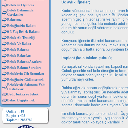
Üç aylık iğneler;
Bebek ve Oyuncak
Bebek Bakımında
Kadın vücudunda bulunan progesteron hor
Gerekenler
koldan aşı şeklinde uygulanır. Bu iğneler
spermin geçişini zorlaştırır ve rahim iç
Bakıcımız
yerleşmesini engeller. Bu nedenle adet 
Bebeğimizin Bakımı
durum bir sorun değil yöntemin beklenen 
0-3 Yaş Bebek Bakımı
dönülür.
Bebek Alt Temizliği
Koruyucu iğnenin ilki adet kanamasının i
Bebek Ve Bakıcı
kanamasının durumuna bakılmaksızın, üç 
doğumdan altı hafta sonra bu yöntemi kull
Bebek Bakıcısı
Bebek Bakıcıları
İmplant (kola takılan çubuk);
Bebek Bakıcısı Ararken
Yumuşak silikondan yapılmış kapsül için
Bebek Bakımı Soruları
Çubuk genelde sol kola dirseğin iç kısmı
Bebeklerin Cilt Sorunları
doktorlar tarafından yerleştirilir. Üç yı
yumurtlamayı önler.
Bebeğimize Gülümsemek
Bebeklerde Solunum Yolu
Rahim ağzı akıntısını değiştirerek spermi
Hastalıkları
yuvalanmayı zorlaştırır. Bu nedenle ade
Dadı, bakıcı ve bebek
durum bir sorun değil yöntemin beklenen 
Bakıcı Değiştirmek
dönülür. İmplant adet kanamasının başla
sonrası dönemde kadın emziriyorsa 6 haf
Online : 18
En etkili koruma yöntemlerindendir. Üç y
Bugün : 498
istenirse yerine bir yenisi uygulanabilir
Toplam : 2863760
doktor tarafından kolayca çıkarılabilir.