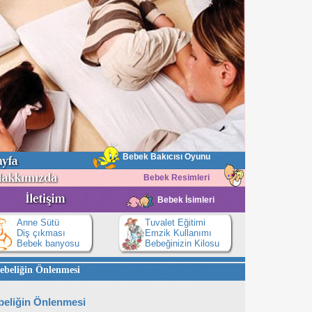
Bebek Bakıcısı Oyunu
Bebek Resimleri
Bebek İsimleri
Anne Sütü
Tuvalet Eğitimi
Diş çıkması
Emzik Kullanımı
Bebek banyosu
Bebeğinizin Kilosu
ebeliğin Önlenmesi
beliğin Önlenmesi