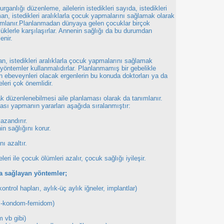
rganlığı düzenleme, ailelerin istedikleri sayıda, istedikleri
an, istedikleri aralıklarla çocuk yapmalarını sağlamak olarak
ımlanır.Planlanmadan dünyaya gelen çocuklar birçok
üklerle karşılaşırlar. Annenin sağlığı da bu durumdan
lenir.
man, istedikleri aralıklarla çocuk yapmalarını sağlamak
 yöntemler kullanmalıdırlar. Planlanmamış bir gebelikle
n ebeveynleri olacak ergenlerin bu konuda doktorları ya da
meleri çok önemlidir.
rak düzenlenebilmesi aile planlaması olarak da tanımlanır.
ması yapmanın yararları aşağıda sıralanmıştır:
kazandırır.
n sağlığını korur.
ı azaltır.
eri ile çocuk ölümleri azalır, çocuk sağlığı iyileşir.
ma sağlayan yöntemler;
ntrol hapları, aylık-üç aylık iğneler, implantlar)
tif -kondom-femidom)
m vb gibi)