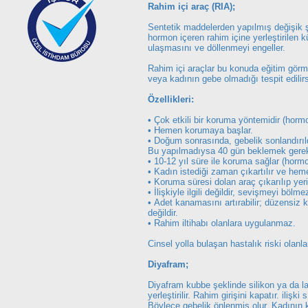
Rahim içi araç (RIA);
Sentetik maddelerden yapılmış değişik şek
hormon içeren rahim içine yerleştirilen
ulaşmasını ve döllenmeyi engeller.
Rahim içi araçlar bu konuda eğitim görmü
veya kadının gebe olmadığı tespit edilirs
Özellikleri:
• Çok etkili bir koruma yöntemidir (hormon
• Hemen korumaya başlar.
• Doğum sonrasında, gebelik sonlandırıl
Bu yapılmadıysa 40 gün beklemek gereki
• 10-12 yıl süre ile koruma sağlar (hormonl
• Kadın istediği zaman çıkartılır ve heme
• Koruma süresi dolan araç çıkarılıp yeri
• İlişkiyle ilgili değildir, sevişmeyi bölme
• Adet kanamasını artırabilir; düzensiz
değildir.
• Rahim iltihabı olanlara uygulanmaz.
Cinsel yolla bulaşan hastalık riski olanla
Diyafram;
Diyafram kubbe şeklinde silikon ya da lat
yerleştirilir. Rahim girişini kapatır. il
Böylece gebelik önlenmiş olur. Kadının k