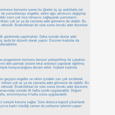
monun benzerini içeren bu iğneler üç ay aralıklarla üst
 de yumurtlamayı engeller, rahim ağzı akıntısını değiştirip
indeki zarın çok ince olmasını sağlayarak yumurtanın
miktarı çok az ya da zamanla adet görmeme de olabilir. Bu
etkisidir. Bırakıldıktan bir süre sonra önceki adet düzenine
lk günlerinde yapılmalıdır. Daha sonraki dozlar adet
ayda bir düzenli olarak yapılır. Emziren kadınlar da
anabilirler.
e progesteron hormonu benzeri yerleştirilmiş bir çubuktur.
nın dört parmak üstüne lokal anestezi yapılarak eğitilmiş
l süreyle koruyuculuğunu devam ettirir. İmplant kadında
n geçişini engeller ve rahim içindeki zarı çok incelterek
t miktarı çok az ya da zamanla adet görmeme de olabilir. Bu
etkisidir. Bırakıldıktan bir süre sonra önceki adet düzenine
masından sonraki ilk hafta içinde uygulanabilir. Doğum
ta, emzirmiyorsa 4 hafta sonra uygulanabilir.
ıl süreyle koruma sağlar. Süre dolunca kapsül çıkarılarak
. Ayrıca kadın istediği zaman da yerleşme işlemini yapan