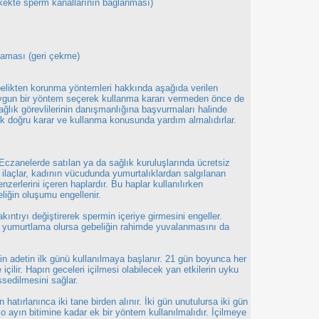
rkekte sperm kanallarının bağlanması)
lmaması (geri çekme)
ebelikten korunma yöntemleri hakkında aşağıda verilen
e uygun bir yöntem seçerek kullanma kararı vermeden önce de
ağlık görevlilerinin danışmanlığına başvurmaları halinde
rak doğru karar ve kullanma konusunda yardım almalıdırlar.
 Eczanelerde satılan ya da sağlık kuruluşlarında ücretsiz
 Bu ilaçlar, kadının vücudunda yumurtalıklardan salgılanan
zerlerini içeren haplardır. Bu haplar kullanılırken
liğin oluşumu engellenir.
ıntıyı değiştirerek spermin içeriye girmesini engeller.
k yumurtlama olursa gebeliğin rahimde yuvalanmasını da
çin adetin ilk günü kullanılmaya başlanır. 21 gün boyunca her
içilir. Hapın geceleri içilmesi olabilecek yan etkilerin uyku
sedilmesini sağlar.
 hatırlanınca iki tane birden alınır. İki gün unutulursa iki gün
 o ayın bitimine kadar ek bir yöntem kullanılmalıdır. İçilmeye