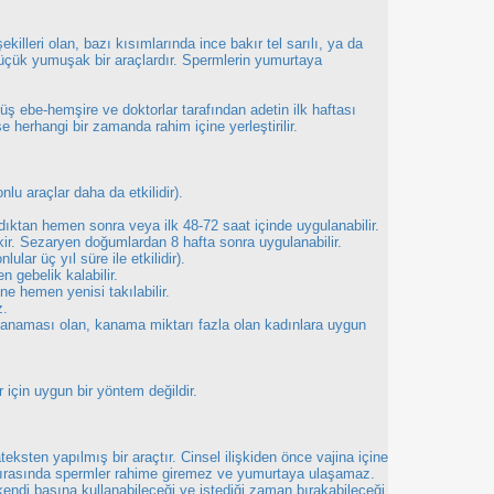
illeri olan, bazı kısımlarında ince bakır tel sarılı, ya da
 küçük yumuşak bir araçlardır. Spermlerin yumurtaya
ş ebe-hemşire ve doktorlar tarafından adetin ilk haftası
e herhangi bir zamanda rahim içine yerleştirilir.
lu araçlar daha da etkilidir).
dıktan hemen sonra veya ilk 48-72 saat içinde uygulanabilir.
r. Sezaryen doğumlardan 8 hafta sonra uygulanabilir.
ular üç yıl süre ile etkilidir).
n gebelik kalabilir.
ne hemen yenisi takılabilir.
z.
 kanaması olan, kanama miktarı fazla olan kadınlara uygun
r için uygun bir yöntem değildir.
eksten yapılmış bir araçtır. Cinsel ilişkiden önce vajina içine
işki sırasında spermler rahime giremez ve yumurtaya ulaşamaz.
endi başına kullanabileceği ve istediği zaman bırakabileceği