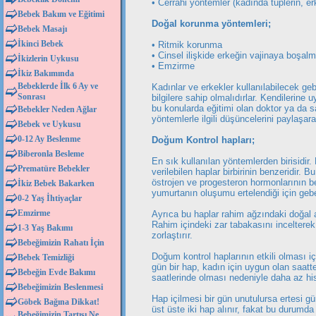
• Cerrahi yöntemler (kadında tüplerin, e
Bebek Bakım ve Eğitimi
Doğal korunma yöntemleri;
Bebek Masajı
İkinci Bebek
• Ritmik korunma
• Cinsel ilişkide erkeğin vajinaya boşa
İkizlerin Uykusu
• Emzirme
İkiz Bakımında
Bebeklerde İlk 6 Ay ve
Kadınlar ve erkekler kullanılabilecek g
Sonrası
bilgilere sahip olmalıdırlar. Kendilerin
bu konularda eğitimi olan doktor ya da s
Bebekler Neden Ağlar
yöntemlerle ilgili düşüncelerini paylaşa
Bebek ve Uykusu
0-12 Ay Beslenme
Doğum Kontrol hapları;
Biberonla Besleme
En sık kullanılan yöntemlerden birisidir.
Prematüre Bebekler
verilebilen haplar birbirinin benzeridir.
östrojen ve progesteron hormonlarının ben
İkiz Bebek Bakarken
yumurtanın oluşumu ertelendiği için gebe
0-2 Yaş İhtiyaçlar
Emzirme
Ayrıca bu haplar rahim ağzındaki doğal ak
Rahim içindeki zar tabakasını inceltere
1-3 Yaş Bakımı
zorlaştırır.
Bebeğimizin Rahatı İçin
Doğum kontrol haplarının etkili olması i
Bebek Temizliği
gün bir hap, kadın için uygun olan saatte 
Bebeğin Evde Bakımı
saatlerinde olması nedeniyle daha az his
Bebeğimizin Beslenmesi
Hap içilmesi bir gün unutulursa ertesi gün
Göbek Bağına Dikkat!
üst üste iki hap alınır, fakat bu durumda
Bebeğimizin Tartısı Ne