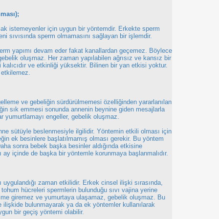
nması);
ak istemeyenler için uygun bir yöntemdir. Erkekte sperm
eni sıvısında sperm olmamasını sağlayan bir işlemdir.
 sperm yapımı devam eder fakat kanallardan geçemez. Böylece
belik oluşmaz. Her zaman yapılabilen ağrısız ve kansız bir
kalıcıdır ve etkinliği yüksektir. Bilinen bir yan etkisi yoktur.
ı etkilemez.
lleme ve gebeliğin sürdürülmemesi özelliğinden yararlanılan
eğin sık emmesi sonunda annenin beynine giden mesajlarla
ar yumurtlamayı engeller, gebelik oluşmaz.
 sütüyle beslenmesiyle ilgilidir. Yöntemin etkili olması için
ğin ek besinlere başlatılmamış olması gerekir. Bu yöntem
Daha sonra bebek başka besinler aldığında etkisine
tı ay içinde de başka bir yöntemle korunmaya başlanmalıdır.
ı uygulandığı zaman etkilidir. Erkek cinsel ilişki sırasında,
 tohum hücreleri spermlerin bulunduğu sıvı vajina yerine
rahime giremez ve yumurtaya ulaşamaz, gebelik oluşmaz. Bu
e ilişkide bulunmayarak ya da ek yöntemler kullanılarak
ygun bir geçiş yöntemi olabilir.