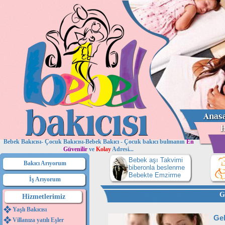
Bebek Bakıcısı- Çocuk Bakıcısı-Bebek Bakıcı - Çocuk bakıcı bulmanın
En
Güvenilir
ve
Kolay
Adresi...
Bebek aşı Takvimi
Bakıcı Arıyorum
biberonla beslenme
Bebekte Emzirme
İş Arıyorum
G
Hizmetlerimiz
Yaşlı Bakıcısı
Ge
Villanıza yatılı Eşler