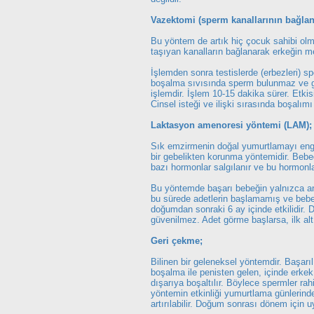
Vazektomi (sperm kanallarının bağla
Bu yöntem de artık hiç çocuk sahibi olm
taşıyan kanalların bağlanarak erkeğin m
İşlemden sonra testislerde (erbezleri)
boşalma sıvısında sperm bulunmaz ve ge
işlemdir. İşlem 10-15 dakika sürer. Etkisi 
Cinsel isteği ve ilişki sırasında boşalım
Laktasyon amenoresi yöntemi (LAM);
Sık emzirmenin doğal yumurtlamayı enge
bir gebelikten korunma yöntemidir. Beb
bazı hormonlar salgılanır ve bu hormonl
Bu yöntemde başarı bebeğin yalnızca anne
bu sürede adetlerin başlamamış ve bebe
doğumdan sonraki 6 ay içinde etkilidir. 
güvenilmez. Adet görme başlarsa, ilk al
Geri çekme;
Bilinen bir geleneksel yöntemdir. Başarıl
boşalma ile penisten gelen, içinde erkek
dışarıya boşaltılır. Böylece spermler 
yöntemin etkinliği yumurtlama günlerind
artırılabilir. Doğum sonrası dönem için u