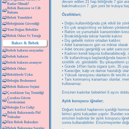
devam edilen 21 hap bittiğinde 7 gün ara 
Kadar Olmalı?
bakılmaksızın 7. gün yeni bir kutuya ba
Bebek Banyosu ve Cilt
Bakımı
Özellikleri;
Bebek Yemekleri
• Doğru kullanıldığında çok etkili bir yön
Bebeğinizin Güvenliği
• En çok araştırılmış ve bilinen yöntemdi
Yeni Doğan Bebekler
• Rahim ve yumurtalık kanserinden koruy
Bebek Odası Ve Yatağı
• Bırakıldığında tekrar hamile kalınır.
• Dış gebelik riskini ortadan kaldırır.
Bakıcı & Bebek
• Adet kanamasını gün ve miktar olarak 
• Adet öncesi gerginliği ve adet sancısını
bebek bakıcısı arayanlar
• Kadının kendi başına kullanabileceği, i
bebek bakıcısı
• İlk kullanılmaya başlandığında bazen bu
sinirlilik vb. görülebilir. Bu şikayetleri
bebek bakıcısı aranıyor
• Günde 14'ten fazla sigara içen, 35 ya
Bebek Odası
• Karaciğer, kalp ve damar hastalığı ola
Bebeklerde Uyku
• Yüksek tansiyonu olanların ilk tercihi o
• Tanı konmamış kanaması olanlar, memes
Bebeğin Beslenmesi
kullanamaz.
Bebek Bakıcısı Seçimi
Emziren kadınlar bebekleri 6 ayını doldu
Çocukların Saç Temizliği
Çocukta Güven
Aylık koruyucu iğneler;
Gereksinimi
Bebeğin Eve Gelişi
Doğum kontrol haplarının içerdiği hormonla
Bebek Bakıcısında Püf
birinci günü kalçadan yapılır. Bundan so
Noktalar
emziren kadınlar bir aylık koruyucu iğne
İkiz Bebek Bakıcıları
sonra kullanabilirler. Emzirmeyenler doğ
Bebek Bakıcısına Sorular