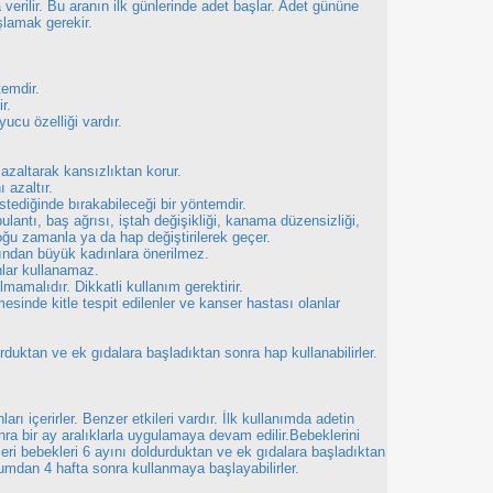
verilir. Bu aranın ilk günlerinde adet başlar. Adet gününe
şlamak gerekir.
temdir.
r.
ucu özelliği vardır.
azaltarak kansızlıktan korur.
 azaltır.
stediğinde bırakabileceği bir yöntemdir.
lantı, baş ağrısı, iştah değişikliği, kanama düzensizliği,
n çoğu zamanla ya da hap değiştirilerek geçer.
şından büyük kadınlara önerilmez.
nlar kullanamaz.
lmamalıdır. Dikkatli kullanım gerektirir.
inde kitle tespit edilenler ve kanser hastası olanlar
rduktan ve ek gıdalara başladıktan sonra hap kullanabilirler.
rı içerirler. Benzer etkileri vardır. İlk kullanımda adetin
nra bir ay aralıklarla uygulamaya devam edilir.Bebeklerini
leri bebekleri 6 ayını doldurduktan ve ek gıdalara başladıktan
umdan 4 hafta sonra kullanmaya başlayabilirler.