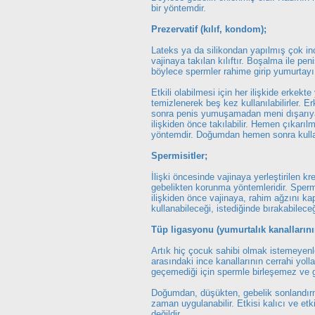
bir yöntemdir.
Prezervatif (kılıf, kondom);
Lateks ya da silikondan yapılmış çok in
vajinaya takılan kılıftır. Boşalma ile pe
böylece spermler rahime girip yumurtayı 
Etkili olabilmesi için her ilişkide erkekt
temizlenerek beş kez kullanılabilirler. E
sonra penis yumuşamadan meni dışarıya
ilişkiden önce takılabilir. Hemen çıkarıl
yöntemdir. Doğumdan hemen sonra kullanı
Spermisitler;
İlişki öncesinde vajinaya yerleştirilen kr
gebelikten korunma yöntemleridir. Sperm
ilişkiden önce vajinaya, rahim ağzını kap
kullanabileceği, istediğinde bırakabileceğ
Tüp ligasyonu (yumurtalık kanalların
Artık hiç çocuk sahibi olmak istemeyenl
arasındaki ince kanallarının cerrahi yo
geçemediği için spermle birleşemez ve 
Doğumdan, düşükten, gebelik sonlandır
zaman uygulanabilir. Etkisi kalıcı ve et
değildir.