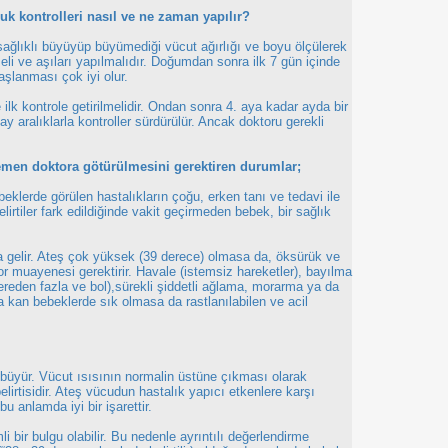
k kontrolleri nasıl ve ne zaman yapılır?
sağlıklı büyüyüp büyümediği vücut ağırlığı ve boyu ölçülerek
meli ve aşıları yapılmalıdır. Doğumdan sonra ilk 7 gün içinde
aşlanması çok iyi olur.
 ilk kontrole getirilmelidir. Ondan sonra 4. aya kadar ayda bir
ay aralıklarla kontroller sürdürülür. Ancak doktoru gerekli
emen doktora götürülmesini gerektiren durumlar;
ebeklerde görülen hastalıkların çoğu, erken tanı ve tedavi ile
lirtiler fark edildiğinde vakit geçirmeden bebek, bir sağlık
da gelir. Ateş çok yüksek (39 derece) olmasa da, öksürük ve
or muayenesi gerektirir. Havale (istemsiz hareketler), bayılma
ereden fazla ve bol),sürekli şiddetli ağlama, morarma ya da
 kan bebeklerde sık olmasa da rastlanılabilen ve acil
üyür. Vücut ısısının normalin üstüne çıkması olarak
elirtisidir. Ateş vücudun hastalık yapıcı etkenlere karşı
u anlamda iyi bir işarettir.
bir bulgu olabilir. Bu nedenle ayrıntılı değerlendirme