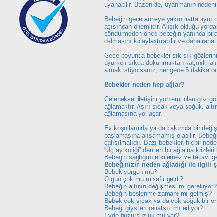
uyanabilir. Bazen de, uyanmanın nedeni
Bebeğin gece anneye yakın hatta aynı o
açısından önemlidir. Alışık olduğu yorg
söndürmeden önce bebeğin yanında biraz
dalmasını kolaylaştırabilir ve daha raha
Gece boyunca bebekler sık sık gözlerini a
uyurken sıkça dokunmaktan kaçınılmalıd
almak istiyorsanız, her gece 5 dakika ön
Bebekler neden hep ağlar?
Geleneksel iletişim yöntemi olan göz gö
ağlamaktır. Aşırı sıcak veya soğuk, altını
ağlamasına yol açar.
Ev koşullarında ya da bakımda bir değiş
başlamasına alışamamış olabilir. Bebeği
çalışılmalıdır. Bazı bebekler, hiçbir ned
“Üç ay koliği” denilen bu ağlama krizleri 
Bebeğin sağlığını etkilemez ve tedavi g
Bebeğinizin neden ağladığı ile ilgili 
Bebek yorgun mu?
O gün çok mu misafir geldi?
Bebeğin altının değişmesi mi gerekiyor?
Bebeğin beslenme zamanı mı gelmiş?
Bebek çok sıcak ya da çok soğuk bir o
Bebeği giysileri rahatsız mı ediyor?
Evde huzursuzluk mu var?