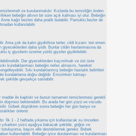
temizlenmeli ve kurulanmalıdır. Kızlarda bu temizliğin önden
ilirken bebeğin altının bir süre açık kalması iyi olur. Bebeğin
r. Anne kağıt bezleri daha pratik bulabilir. Pamuklu bezler de
madan kullanılabilir.
. Ama çok da kalın giydirilirse terler, cildi kızarır. teri emen
 giyeceklerden daha iyidir. Bunlar cildin havlanmasına da
iç giysilerin üzerine yünlü giysiler giydirilebilir.
debilmelidir. Dar giyeceklerden kaçınılmalı ve üst üste
 sıkı kundaklanması bebeğin nefes almasını, hareket
ngelleyebilir. Sıkı kundaklanmış bebeğin hastalık belirtileri
le kundaklama doğru değildir. Emzirirken tutmayı
cek şekilde gevşekçe sarılabilir.
ir madde ile kaplıdır ve bunun tamamen temizlenmesi gerekli
ğin düşmesi beklenebilir. Bu arada her gün yüzü ve vücudu
ştirilir. Göbek düştükten sonra bebeğin her gün banyo ve
talıkları önlenir.
dır. İlk 1 - 2 haftada yıkama için kullanılacak su önceden
eği yıkarken yüzü aşağıya bakacak şekilde, göğüs ve
tü tutuluyorsa, başını elle desteklemek gerekir. Bebek
bun kullanılabilir. Bebeğin iyice durulanması ve kurulanması