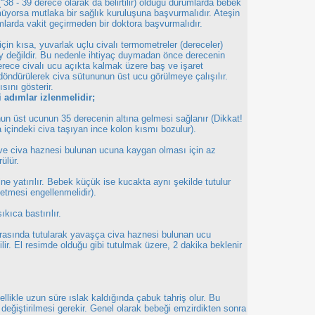
(“38 - 39 derece olarak da belirtilir) olduğu durumlarda bebek
üyorsa mutlaka bir sağlık kuruluşuna başvurmalıdır. Ateşin
larda vakit geçirmeden bir doktora başvurmalıdır.
için kısa, yuvarlak uçlu civalı termometreler (dereceler)
y değildir. Bu nedenle ihtiyaç duymadan önce derecenin
derece civalı ucu açıkta kalmak üzere baş ve işaret
döndürülerek civa sütununun üst ucu görülmeye çalışılır.
sını gösterir.
 adımlar izlenmelidir;
un üst ucunun 35 derecenin altına gelmesi sağlanır (Dikkat!
 içindeki civa taşıyan ince kolon kısmı bozulur).
 ve civa haznesi bulunan ucuna kaygan olması için az
ülür.
e yatırılır. Bebek küçük ise kucakta aynı şekilde tutulur
etmesi engellenmelidir).
kıca bastırılır.
 arasında tutularak yavaşça civa haznesi bulunan ucu
ilir. El resimde olduğu gibi tutulmak üzere, 2 dakika beklenir
ellikle uzun süre ıslak kaldığında çabuk tahriş olur. Bu
 değiştirilmesi gerekir. Genel olarak bebeği emzirdikten sonra