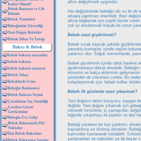
altını değiştirmek uygundur.
Kadar Olmalı?
Bebek Banyosu ve Cilt
Her değiştirmede bebeğin altı su ile de 
Bakımı
arkaya yapılması önemlidir. Bezi değiştir
Bebek Yemekleri
altına bağlamak için çeşitli bezler vardı
çok iyi durulanmak koşulu ile sorun yarat
Bebeğinizin Güvenliği
Yeni Doğan Bebekler
Bebek nasıl giydirilmeli?
Bebek Odası Ve Yatağı
Bebek sıcak tutacak şekilde giydirilmelidir
Bakıcı & Bebek
pamuklu kumaşlar, içinde naylon bulunan
yardımcı olur. Soğuk mevsimlerde, pamuklu 
bebek bakıcısı arayanlar
bebek bakıcısı
Bebek giysilerinin içinde rahat hareket e
giydirmemeye dikkat etmelidir. Bebeğin
bebek bakıcısı aranıyor
etmesini ve kalça ekleminin gelişmesini e
Bebek Odası
yönünden de izlenmesi zordur. Bu neden
Bebeklerde Uyku
kolaylaştırmak için, bebek kolları örtüle
Bebeğin Beslenmesi
Bebek ilk günlerde nasıl yıkanmalı?
Bebek Bakıcısı Seçimi
Yeni doğanın derisi koruyucu, kaygan b
Çocukların Saç Temizliği
değildir. Yeni doğanı yıkamak için göbe
Çocukta Güven
silinerek temizlenir, iç çamaşırları deği
Gereksinimi
leğende yıkanması ile pişikler ve deri has
Bebeğin Eve Gelişi
Bebek Bakıcısında Püf
Bebeği yıkarken bir kişi yardımcı olmalı
Noktalar
kaynatılmış ve ılıtılmış olmalıdır. Beb
İkiz Bebek Bakıcıları
karnından kavranarak tutulabilir. Sırtüs
şampuanları ve sabunları ya da beyaz sa
Bebek Bakıcısına Sorular