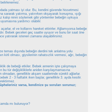
 belirlenemez.
dada yatması iyi olur. Bu, kendini güvende hissetmesi
ana sararak yatırma, yatırırken okşayarak konuşma, ışığı
 kalıp ninni söylemek gibi yöntemler bebeğin uykuya
t uyumasına yardımcı olabilir.
çarlar, el ve kollarını hareket ettirirler. Ağlamıyorsa bebeğe
ır. Bebek geceleri geç saatte uyuyor ve bunu bir saat öne
ce yatırarak istenen zamana ulaşabilirsiniz.
ze temas dışında bebeğin derdini tek anlatma yolu
n kirli olması, giysilerinin rahatsızlık vermesi, ağrı, bebeğin
iklik de bebeği etkiler. Bebek annenin işte çalışmaya
n bu tür değişikliklerle aniden karşılaşmamasına
en olmadan, genellikle akşam saatlerinde sürekli ağlarlar.
bebek 2 - 3 haftalık iken başlar, genellikle 3. ayda kesilir.
erektirmez.
şüpheleriniz varsa, kendinize şu soruları sorunuz;
rtamda mı bulunuyor?