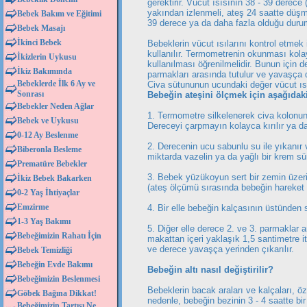
gerektirir. Vücut ısısının 38 - 39 derece 
yakından izlenmeli, ateş 24 saatte düşm
Bebek Bakım ve Eğitimi
39 derece ya da daha fazla olduğu durum
Bebek Masajı
İkinci Bebek
Bebeklerin vücut ısılarını kontrol etmek 
kullanılır. Termometrenin okunması kola
İkizlerin Uykusu
kullanılması öğrenilmelidir. Bunun için 
İkiz Bakımında
parmakları arasında tutulur ve yavaşça 
Bebeklerde İlk 6 Ay ve
Civa sütununun ucundaki değer vücut ısı
Sonrası
Bebeğin ateşini ölçmek için aşağıdaki
Bebekler Neden Ağlar
1. Termometre silkelenerek civa kolonun
Bebek ve Uykusu
Dereceyi çarpmayın kolayca kırılır ya da
0-12 Ay Beslenme
2. Derecenin ucu sabunlu su ile yıkanır
Biberonla Besleme
miktarda vazelin ya da yağlı bir krem sür
Prematüre Bebekler
3. Bebek yüzükoyun sert bir zemin üzerin
İkiz Bebek Bakarken
(ateş ölçümü sırasında bebeğin hareket 
0-2 Yaş İhtiyaçlar
Emzirme
4. Bir elle bebeğin kalçasının üstünden sı
1-3 Yaş Bakımı
5. Diğer elle derece 2. ve 3. parmaklar
Bebeğimizin Rahatı İçin
makattan içeri yaklaşık 1,5 santimetre it
ve derece yavaşça yerinden çıkarılır.
Bebek Temizliği
Bebeğin Evde Bakımı
Bebeğin altı nasıl değiştirilir?
Bebeğimizin Beslenmesi
Bebeklerin bacak araları ve kalçaları, öz
Göbek Bağına Dikkat!
nedenle, bebeğin bezinin 3 - 4 saatte bir
Bebeğimizin Tartısı Ne