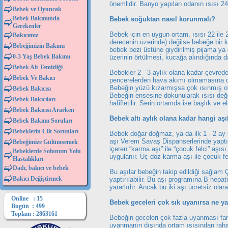
önemlidir. Banyo yapılan odanın ısısı 24 
Bebek ve Oyuncak
Bebek Bakımında
Bebek soğuktan nasıl korunmalı?
Gerekenler
Bebek için en uygun ortam, ısısı 22 ile 
Bakıcımız
derecenin üzerinde) değilse bebeğe bir ka
Bebeğimizin Bakımı
bebek bezi üstüne giydirilmiş pijama ya 
0-3 Yaş Bebek Bakımı
üzerinin örtülmesi, kucağa alındığında d
Bebek Alt Temizliği
Bebekler 2 - 3 aylık olana kadar çevredek
Bebek Ve Bakıcı
pencerelerden hava akımı olmamasına di
Bebeğin yüzü kızarmışsa çok ısınmış ola
Bebek Bakıcısı
Bebeğin ensesine dokunularak ısısı değerl
Bebek Bakıcıları
hafifletilir. Serin ortamda ise başlık ve eld
Bebek Bakıcısı Ararken
Bebek altı aylık olana kadar hangi aşıl
Bebek Bakımı Soruları
Bebeklerin Cilt Sorunları
Bebek doğar doğmaz, ya da ilk 1 - 2 ay 
aşı Verem Savaş Dispanserlerinde yaptır
Bebeğimize Gülümsemek
içeren “karma aşı” ile “çocuk felci” aşıs
Bebeklerde Solunum Yolu
uygulanır. Üç doz karma aşı ile çocuk fe
Hastalıkları
Dadı, bakıcı ve bebek
Bu aşılar bebeğin takip edildiği sağlam 
Bakıcı Değiştirmek
yaptırılabilir. Bu aşı programına B hepat
yararlıdır. Ancak bu iki aşı ücretsiz ola
Online : 15
Bebek geceleri çok sık uyanırsa ne y
Bugün : 499
Toplam : 2863161
Bebeğin geceleri çok fazla uyanması fark
uyanmanın dışında ortam ısısından rah