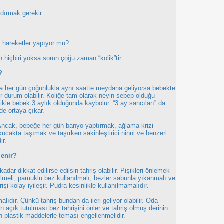
dırmak gerekir.
i hareketler yapıyor mu?
dan hiçbiri yoksa sorun çoğu zaman “kolik”tir.
?
a her gün çoğunlukla aynı saatte meydana geliyorsa bebekte
bir durum olabilir. Koliğe tam olarak neyin sebep olduğu
kle bebek 3 aylık olduğunda kaybolur. “3 ay sancıları” da
de ortaya çıkar.
ir. Ancak, bebeğe her gün banyo yaptırmak, ağlama krizi
ucakta taşımak ve taşırken sakinleştirici ninni ve benzeri
ir.
lenir?
adar dikkat edilirse edilsin tahriş olabilir. Pişikleri önlemek
irilmeli, pamuklu bez kullanılmalı, bezler sabunla yıkanmalı ve
şi kolay iyileşir. Pudra kesinlikle kullanılmamalıdır.
lıdır. Çünkü tahriş bundan da ileri geliyor olabilir. Oda
n açık tutulması bez tahrişini önler ve tahriş olmuş derinin
n plastik maddelerle teması engellenmelidir.