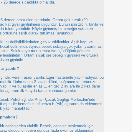
- 25 derece sıcaklıkta olmalıdır.
26 derece arası olan bir odadır. Ortam çok sıcak (29
ç kat giysi giydirilmesi uygundur. Bunun için zıbın, fanila ve
da tulum yeterlidir. Böyle giyinmiş bir bebeğin yatarken
a örtüsüne sarılı olarak tutulması uygundur.
i ısı değişikliklerinden çabuk etkilenirler. Açık kapı ve
kkat edilmelidir. Ayrıca bebek sobaya çok yakın yatırılmaz.
bilir. Soluk veya mor olması ise üşüdüğünü gösterir.
endirilebilir. Ortam sıcak ise bebeğin giysileri ve örtüleri
iven giydirilir.
ar yapılır?
içinde, verem aşısı yapılır. Eğer hastanede yapılmadıysa, bu
ılabilir. Daha sonra 2. ayda difteri, boğmaca ve tetanozu
ı yapılır ve bu aşılar en az 1, en geç 2 ay ara ile 2 kez daha
lci aşısının ilk 6 ayda tamamlanması gerekir.
Çocuk Polikliniğinde, Ana - Çocuk Sağlığı Merkezleri’nde
iti aşısı ile hemofilus influenza b (Hib) aşısının da eklenmesi
rak yapılmamaktadır.
apmalıdır?
lı nedenlerden olabilir. Bebek, geceleri beslenmek için
atsız olduğu için veya gündüz fazla uyumuş olduğundan