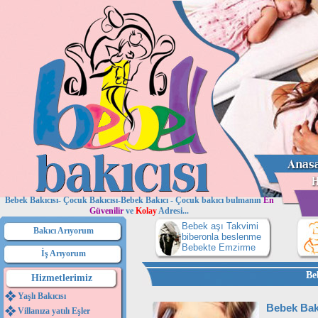
Bebek Bakıcısı- Çocuk Bakıcısı-Bebek Bakıcı - Çocuk bakıcı bulmanın
En
Güvenilir
ve
Kolay
Adresi...
Bebek aşı Takvimi
Bakıcı Arıyorum
biberonla beslenme
Bebekte Emzirme
İş Arıyorum
Be
Hizmetlerimiz
Yaşlı Bakıcısı
Bebek Bak
Villanıza yatılı Eşler