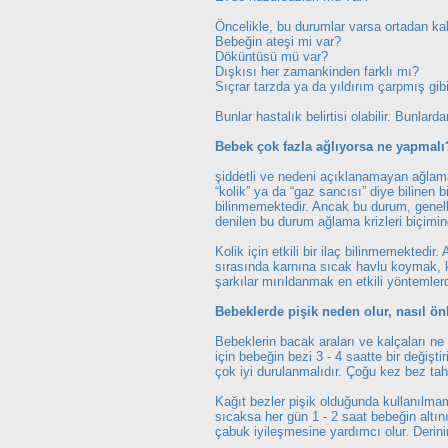
Öncelikle, bu durumlar varsa ortadan kal
Bebeğin ateşi mi var?
Döküntüsü mü var?
Dışkısı her zamankinden farklı mı?
Sıçrar tarzda ya da yıldırım çarpmış gib
Bunlar hastalık belirtisi olabilir. Bunlar
Bebek çok fazla ağlıyorsa ne yapmalı
şiddetli ve nedeni açıklanamayan ağlam
“kolik” ya da “gaz sancısı” diye bilinen 
bilinmemektedir. Ancak bu durum, genelli
denilen bu durum ağlama krizleri biçimin
Kolik için etkili bir ilaç bilinmemekted
sırasında karnına sıcak havlu koymak, k
şarkılar mırıldanmak en etkili yöntemlerd
Bebeklerde pişik neden olur, nasıl ön
Bebeklerin bacak araları ve kalçaları ne k
için bebeğin bezi 3 - 4 saatte bir değişt
çok iyi durulanmalıdır. Çoğu kez bez tahri
Kağıt bezler pişik olduğunda kullanılmama
sıcaksa her gün 1 - 2 saat bebeğin altını
çabuk iyileşmesine yardımcı olur. Derini