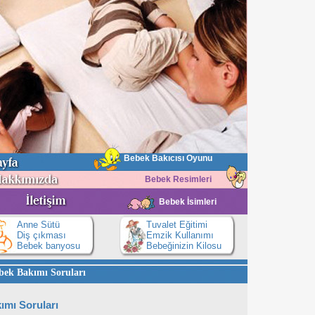
Bebek Bakıcısı Oyunu
Bebek Resimleri
Bebek İsimleri
Anne Sütü
Tuvalet Eğitimi
Diş çıkması
Emzik Kullanımı
Bebek banyosu
Bebeğinizin Kilosu
bek Bakımı Soruları
ımı Soruları