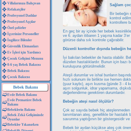
Villalarınıza Bahçıvan
Sağlam çocu
Refakatçiler
Bir bebeğin 
Profesyonel Dadılar
kontrol edil
Profesyonel Aşçılar
kontrollere b
Özel şoförler
En geç bir ay içinde her bebek kesinlikle
İşyerinize Personeller
ve 6. aydan itibaren 1 yaşına kadar 3’er 
görürse daha sık kontrole çağırabilir.
İngilizce Bilenler
Güvenlik Elemanları
Düzenli kontroller dışında bebeğin h
Ev İşleri için Yardımcı
İyi bakılan bebekler de hasta olabilir. B
Çocuk Gelişimi Mezunu
düzelen hastalıklardır. Bunun için bazı be
0-6 yaş Bebek Bakıcısı
kuruluşuna götürülmelidir.
Bebek Bakıcısı
Ateşli durumlar ve ishal bunların başın
Çocuk Bakıcısı
hızlı solunum ile birlikte ise hemen dokt
(şuur kaybı), aşırı kusma (günde 3 - 4 k
Bebek Bakımı
aşırı solgunluk, idrar yapamama, dışkıda
değerlendirme gerektiren durumlardır.
Evde Bebek Bakımı
Evde Prematüre Bebek
Bebeğin ateşi nasıl ölçülür?
Bakımı
Bebeklerin Bakımı
Çok az sayıda bebek hiç ateşlenmeden b
tanımlanan ateş, genellikle bir hastalık b
Bebek Zekâ Gelişiminde
savunma yaptığının bir göstergesidir ve b
Oyunlar
Bebekler Yıkanırken
Bebek bir aydan küçükse ateş çok önemli 
Bebeklik Dönemi