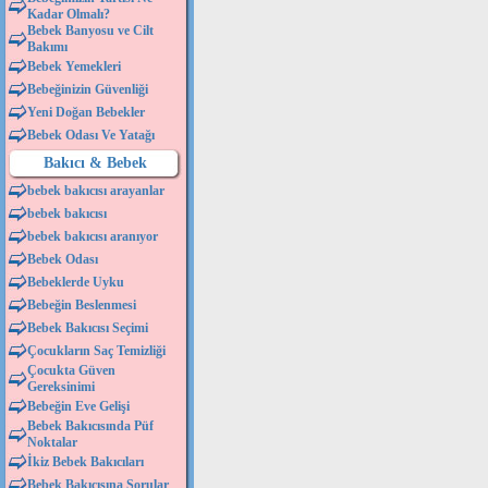
Kadar Olmalı?
Bebek Banyosu ve Cilt
Bakımı
Bebek Yemekleri
Bebeğinizin Güvenliği
Yeni Doğan Bebekler
Bebek Odası Ve Yatağı
Bakıcı & Bebek
bebek bakıcısı arayanlar
bebek bakıcısı
bebek bakıcısı aranıyor
Bebek Odası
Bebeklerde Uyku
Bebeğin Beslenmesi
Bebek Bakıcısı Seçimi
Çocukların Saç Temizliği
Çocukta Güven
Gereksinimi
Bebeğin Eve Gelişi
Bebek Bakıcısında Püf
Noktalar
İkiz Bebek Bakıcıları
Bebek Bakıcısına Sorular