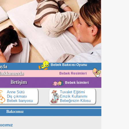
Bebek Bakıcısı Oyunu
Bebek Resimleri
Bebek İsimleri
Anne Sütü
Tuvalet Eğitimi
Diş çıkması
Emzik Kullanımı
Bebek banyosu
Bebeğinizin Kilosu
Bakıcımız
ıcımız