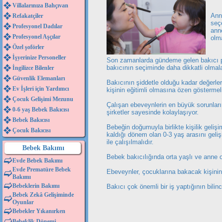
Villalarınıza Bahçıvan
Ann
Refakatçiler
seçe
Profesyonel Dadılar
anne
Profesyonel Aşçılar
olma
Özel şoförler
İşyerinize Personeller
Son zamanlarda gündeme gelen bakıcı pro
bakıcının seçiminde daha dikkatli olmal
İngilizce Bilenler
Güvenlik Elemanları
Bakıcının şiddetle olduğu kadar değerle
Ev İşleri için Yardımcı
kişinin eğitimli olmasına özen göstermel
Çocuk Gelişimi Mezunu
Çalışan ebeveynlerin en büyük sorunların
0-6 yaş Bebek Bakıcısı
şirketler sayesinde kolaylaşıyor.
Bebek Bakıcısı
Bebeğin doğumuyla birlikte kişilik geliş
Çocuk Bakıcısı
kaldığı dönem olan 0-3 yaş arasını geli
ile çalışılmalıdır.
Bebek Bakımı
Bebek bakıcılığında orta yaşlı ve anne o
Evde Bebek Bakımı
Evde Prematüre Bebek
Ebeveynler, çocuklarına bakacak kişini
Bakımı
Bebeklerin Bakımı
Bakıcı çok önemli bir iş yaptığının bilin
Bebek Zekâ Gelişiminde
Oyunlar
Bebekler Yıkanırken
Bebeklik Dönemi