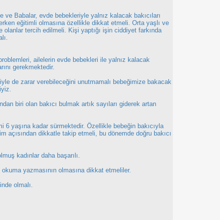
e ve Babalar, evde bebekleriyle yalnız kalacak bakıcıları
rken eğitimli olmasına özellikle dikkat etmeli. Orta yaşlı ve
 olanlar tercih edilmeli. Kişi yaptığı işin ciddiyet farkında
lı.
blemleri, ailelerin evde bebekleri ile yalnız kalacak
arını gerekmektedir.
riyle de zarar verebileceğini unutmamalı bebeğimize bakacak
iyiz.
dan biri olan bakıcı bulmak artık sayıları giderek artan
imi 6 yaşına kadar sürmektedir. Özellikle bebeğin bakıcıyla
şim açısından dikkatle takip etmeli, bu dönemde doğru bakıcı
lmuş kadınlar daha başarılı.
n okuma yazmasının olmasına dikkat etmeliler.
cinde olmalı.