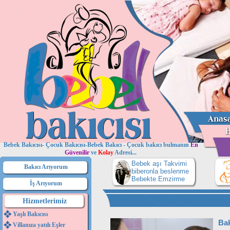
Bebek Bakıcısı- Çocuk Bakıcısı-Bebek Bakıcı - Çocuk bakıcı bulmanın
En
Güvenilir
ve
Kolay
Adresi...
Bebek aşı Takvimi
Bakıcı Arıyorum
biberonla beslenme
Bebekte Emzirme
İş Arıyorum
Hizmetlerimiz
Yaşlı Bakıcısı
Bak
Villanıza yatılı Eşler