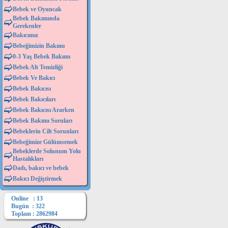
Bebek ve Oyuncak
Bebek Bakımında
Gerekenler
Bakıcımız
Bebeğimizin Bakımı
0-3 Yaş Bebek Bakımı
Bebek Alt Temizliği
Bebek Ve Bakıcı
Bebek Bakıcısı
Bebek Bakıcıları
Bebek Bakıcısı Ararken
Bebek Bakımı Soruları
Bebeklerin Cilt Sorunları
Bebeğimize Gülümsemek
Bebeklerde Solunum Yolu
Hastalıkları
Dadı, bakıcı ve bebek
Bakıcı Değiştirmek
Online : 13
Bugün : 322
Toplam : 2862984