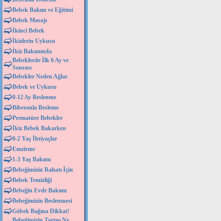
Bebek Bakım ve Eğitimi
Bebek Masajı
İkinci Bebek
İkizlerin Uykusu
İkiz Bakımında
Bebeklerde İlk 6 Ay ve
Sonrası
Bebekler Neden Ağlar
Bebek ve Uykusu
0-12 Ay Beslenme
Biberonla Besleme
Prematüre Bebekler
İkiz Bebek Bakarken
0-2 Yaş İhtiyaçlar
Emzirme
1-3 Yaş Bakımı
Bebeğimizin Rahatı İçin
Bebek Temizliği
Bebeğin Evde Bakımı
Bebeğimizin Beslenmesi
Göbek Bağına Dikkat!
Bebeğimizin Tartısı Ne