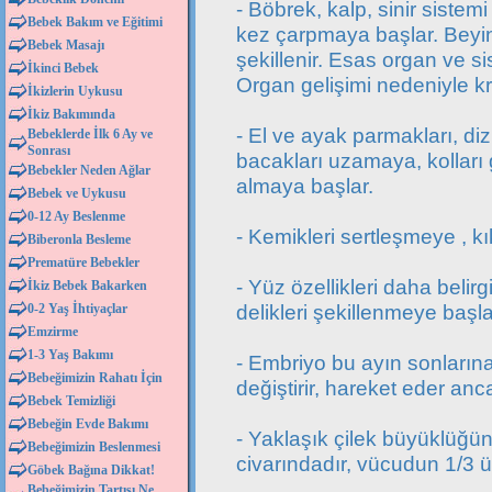
- Böbrek, kalp, sinir siste
Bebek Bakım ve Eğitimi
kez çarpmaya başlar. Beyin,
Bebek Masajı
şekillenir. Esas organ ve s
İkinci Bebek
Organ gelişimi nedeniyle kri
İkizlerin Uykusu
İkiz Bakımında
- El ve ayak parmakları, diz
Bebeklerde İlk 6 Ay ve
Sonrası
bacakları uzamaya, kolları 
Bebekler Neden Ağlar
almaya başlar.
Bebek ve Uykusu
0-12 Ay Beslenme
- Kemikleri sertleşmeye , k
Biberonla Besleme
Prematüre Bebekler
- Yüz özellikleri daha belir
İkiz Bebek Bakarken
delikleri şekillenmeye başla
0-2 Yaş İhtiyaçlar
Emzirme
1-3 Yaş Bakımı
- Embriyo bu ayın sonlarına 
Bebeğimizin Rahatı İçin
değiştirir, hareket eder an
Bebek Temizliği
Bebeğin Evde Bakımı
- Yaklaşık çilek büyüklüğün
Bebeğimizin Beslenmesi
civarındadır, vücudun 1/3 ü
Göbek Bağına Dikkat!
Bebeğimizin Tartısı Ne