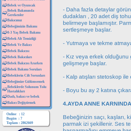
Bebek ve Oyuncak
- Daha fazla detaylar görün
Bebek Bakımında
Gerekenler
dudakları , 20 adet diş tohum
Bakıcımız
belirmeye başlamıştır. Parm
Bebeğimizin Bakımı
sertleşmeye başlar.
0-3 Yaş Bebek Bakımı
Bebek Alt Temizliği
- Yutmaya ve tekme atmaya
Bebek Ve Bakıcı
Bebek Bakıcısı
- Kız veya erkek olduğunu 
Bebek Bakıcıları
gelişmeye başlar.
Bebek Bakıcısı Ararken
Bebek Bakımı Soruları
Bebeklerin Cilt Sorunları
- Kalp atışları stetoskop ile 
Bebeğimize Gülümsemek
Bebeklerde Solunum Yolu
- Boyu bu ay 2 katına çıkara
Hastalıkları
Dadı, bakıcı ve bebek
4.AYDA ANNE KARNINDA
Bakıcı Değiştirmek
Online : 12
Bebeğinizin saçı, kaşları, ki
Bugün : 7
parmak izi şekillenir. Ses t
Toplam : 2862669
başparmağını emmeye başl