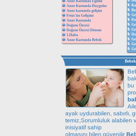
Do
Anne Karnında Eğitim
Ka
Anne Karnında Duygular
Bo
Anne karnında gelişim
Ge
Fetüs'ün Gelişimi
Pr
Anne Karnında
Ge
Doğum Öncesi
Geb
Doğum Öncesi Dönem
D
1.Hafta
Ge
Anne Karnında Bebek
Ge
Ge
Bebek 
Beb
bak
bu
pr
bak
Ail
ayak uydurabilen, sabırlı, g
temiz,Sorumluluk alabilen 
inisiyatif sahip
olmasını bilen güvenilir
Beb