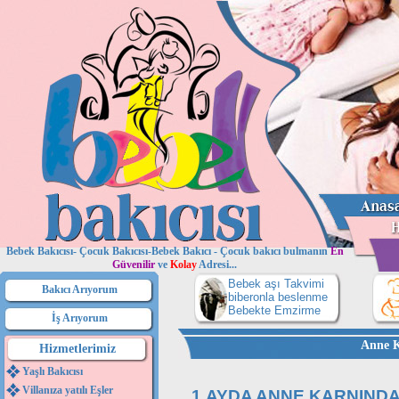
Bebek Bakıcısı- Çocuk Bakıcısı-Bebek Bakıcı - Çocuk bakıcı bulmanın
En
Güvenilir
ve
Kolay
Adresi...
Bebek aşı Takvimi
Bakıcı Arıyorum
biberonla beslenme
Bebekte Emzirme
İş Arıyorum
Anne K
Hizmetlerimiz
Yaşlı Bakıcısı
Villanıza yatılı Eşler
1.AYDA ANNE KARNINDA