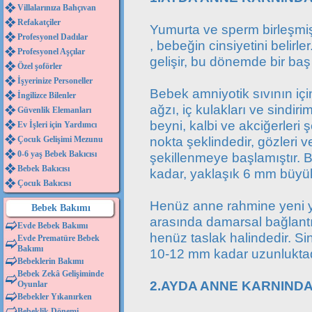
Villalarınıza Bahçıvan
Refakatçiler
Yumurta ve sperm birleşmi
Profesyonel Dadılar
, bebeğin cinsiyetini belir
Profesyonel Aşçılar
gelişir, bu dönemde bir baş
Özel şoförler
İşyerinize Personeller
Bebek amniyotik sıvının içi
İngilizce Bilenler
ağzı, iç kulakları ve sindiri
Güvenlik Elemanları
beyni, kalbi ve akciğerleri
Ev İşleri için Yardımcı
nokta şeklindedir, gözleri 
Çocuk Gelişimi Mezunu
0-6 yaş Bebek Bakıcısı
şekillenmeye başlamıştır. 
Bebek Bakıcısı
kadar, yaklaşık 6 mm büyü
Çocuk Bakıcısı
Henüz anne rahmine yeni ye
Bebek Bakımı
arasında damarsal bağlantı
Evde Bebek Bakımı
henüz taslak halindedir. Si
Evde Prematüre Bebek
Bakımı
10-12 mm kadar uzunluktad
Bebeklerin Bakımı
Bebek Zekâ Gelişiminde
2.AYDA ANNE KARNINDA
Oyunlar
Bebekler Yıkanırken
Bebeklik Dönemi