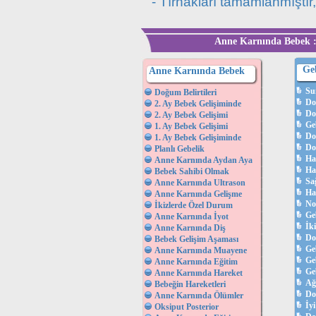
- Tırnakları tamamlanmıştır,
Anne Karnında Bebek :
Ge
Anne Karnında Bebek
Su
Doğum Belirtileri
Do
2. Ay Bebek Gelişiminde
Do
2. Ay Bebek Gelişimi
Ge
1. Ay Bebek Gelişimi
Do
1. Ay Bebek Gelişiminde
Do
Planlı Gebelik
Ha
Anne Karnında Aydan Aya
Ha
Bebek Sahibi Olmak
Sağ
Anne Karnında Ultrason
Ha
Anne Karnında Gelişme
No
İkizlerde Özel Durum
Ge
Anne Karnında İyot
İk
Anne Karnında Diş
Do
Bebek Gelişim Aşaması
Ge
Anne Karnında Muayene
Ge
Anne Karnında Eğitim
Geb
Anne Karnında Hareket
Ağ
Bebeğin Hareketleri
Do
Anne Karnında Ölümler
İyi
Oksiput Posterior