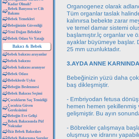
Kadar Olmalı?
Organogenez olarak adlandı
Bebek Banyosu ve Cilt
Tüm organlar taslak halind
Bakımı
Bebek Yemekleri
kalınırsa bebekte zarar me
Bebeğinizin Güvenliği
ve temel damar sistemi ol
Yeni Doğan Bebekler
başlamıştır.İç organlar ve ö
Bebek Odası Ve Yatağı
ayaklar büyümeye başlar. D
Bakıcı & Bebek
25 mm uzunluktadır.
bebek bakıcısı arayanlar
bebek bakıcısı
3.AYDA ANNE KARNINDA
bebek bakıcısı aranıyor
Bebek Odası
Bebeğinizin yüzü daha çok
Bebeklerde Uyku
baş dikleşmiştir.
Bebeğin Beslenmesi
Bebek Bakıcısı Seçimi
- Embriyodan fetusa dönüşt
Çocukların Saç Temizliği
hemen hemen şekillenmiş 
Çocukta Güven
Gereksinimi
gelişmiştir. Bu ayın sonund
Bebeğin Eve Gelişi
Bebek Bakıcısında Püf
Noktalar
- Böbrekler çalışmaya başlam
İkiz Bebek Bakıcıları
oluşmuş ve idrarını yapabil
Bebek Bakıcısına Sorular