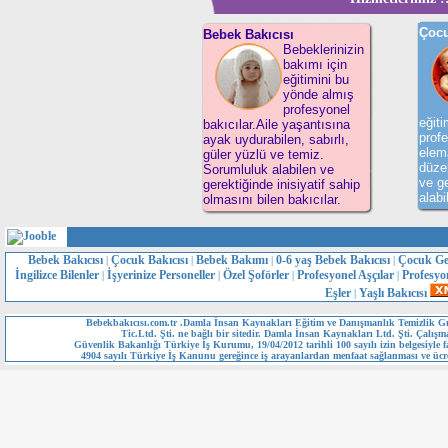
Çocu
Bebek Bakıcısı
Bebeklerinizin
bakımı için
eğitimini bu
yönde almış
profesyonel
eğit
bakıcılar.Aile yaşantısına
profe
ayak uydurabilen, sabırlı,
elema
güler yüzlü ve temiz.
düzen
Sorumluluk alabilen ve
ve ge
gerektiğinde inisiyatif sahip
alabi
olmasını bilen bakıcılar.
Bebek Bakıcısı
Çocuk Bakıcısı
Bebek Bakımı
0-6 yaş Bebek Bakıcısı
Çocuk Ge
|
|
|
|
İngilizce Bilenler
İşyerinize Personeller
Özel Şoförler
Profesyonel Aşçılar
Profesyo
|
|
|
|
Eşler
Yaşlı Bakıcısı
|
Bebekbakıcısı.com.tr .Damla İnsan Kaynakları Eğitim ve Danışmanlık Temizlik Gı
Tic.Ltd. Şti. ne bağlı bir sitedir. Damla İnsan Kaynakları Ltd. Şti. Çalışm
Güvenlik Bakanlığı Türkiye İş Kurumu, 19/04/2012 tarihli 100 sayılı izin belgesiyle fa
4904 sayılı Türkiye İş Kanunu gereğince iş arayanlardan menfaat sağlanması ve ücre