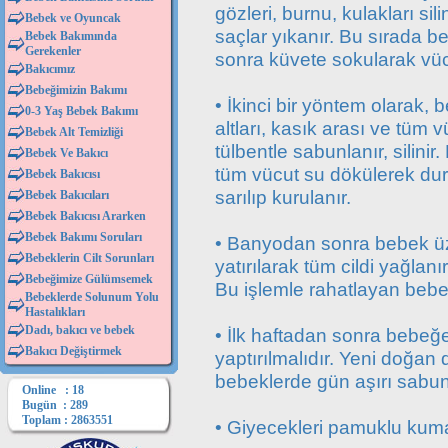
gözleri, burnu, kulakları si
Bebek ve Oyuncak
saçlar yıkanır. Bu sırada be
Bebek Bakımında
Gerekenler
sonra küvete sokularak vüc
Bakıcımız
Bebeğimizin Bakımı
• İkinci bir yöntem olarak,
0-3 Yaş Bebek Bakımı
altları, kasık arası ve tü
Bebek Alt Temizliği
tülbentle sabunlanır, silini
Bebek Ve Bakıcı
tüm vücut su dökülerek dur
Bebek Bakıcısı
sarılıp kurulanır.
Bebek Bakıcıları
Bebek Bakıcısı Ararken
Bebek Bakımı Soruları
• Banyodan sonra bebek üze
Bebeklerin Cilt Sorunları
yatırılarak tüm cildi yağlanır
Bebeğimize Gülümsemek
Bu işlemle rahatlayan bebeğin
Bebeklerde Solunum Yolu
Hastalıkları
Dadı, bakıcı ve bebek
• İlk haftadan sonra beb
Bakıcı Değiştirmek
yaptırılmalıdır. Yeni doğan
bebeklerde gün aşırı sabun 
Online : 18
Bugün : 289
Toplam : 2863551
• Giyecekleri pamuklu kuma