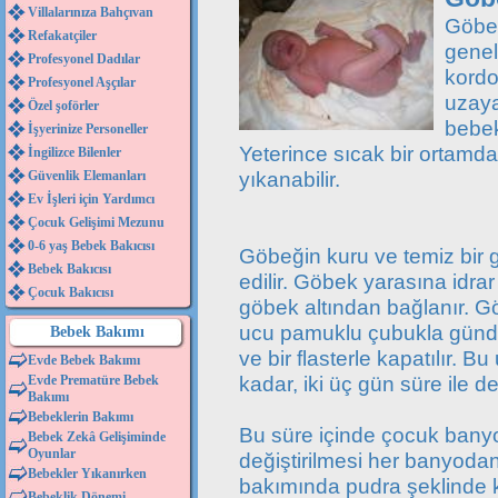
Villalarınıza Bahçıvan
Göbe
Refakatçiler
genel
Profesyonel Dadılar
kordo
Profesyonel Aşçılar
uzaya
Özel şoförler
bebek
İşyerinize Personeller
Yeterince sıcak bir ortamda
İngilizce Bilenler
yıkanabilir.
Güvenlik Elemanları
Ev İşleri için Yardımcı
Çocuk Gelişimi Mezunu
0-6 yaş Bebek Bakıcısı
Göbeğin kuru ve temiz bir g
Bebek Bakıcısı
edilir. Göbek yarasına idr
Çocuk Bakıcısı
göbek altından bağlanır. 
ucu pamuklu çubukla günde b
Bebek Bakımı
ve bir flasterle kapatılır.
Evde Bebek Bakımı
kadar, iki üç gün süre ile de
Evde Prematüre Bebek
Bakımı
Bebeklerin Bakımı
Bu süre içinde çocuk banyo
Bebek Zekâ Gelişiminde
Oyunlar
değiştirilmesi her banyoda
Bebekler Yıkanırken
bakımında pudra şeklinde k
Bebeklik Dönemi