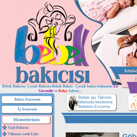
Bebek Bakıcısı- Çocuk Bakıcısı-Bebek Bakıcı - Çocuk bakıcı bulmanın
En
Güvenilir
ve
Kolay
Adresi...
Bebek aşı Takvimi
Bakıcı Arıyorum
biberonla beslenme
Bebekte Emzirme
İş Arıyorum
Hizmetlerimiz
Yaşlı Bakıcısı
Villanıza yatılı Eşler
Göb