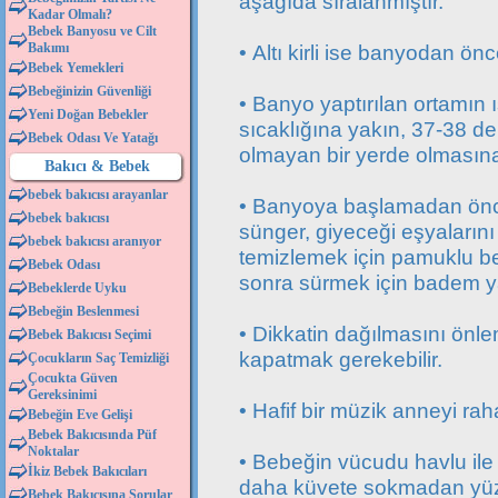
aşağıda sıralanmıştır.
Kadar Olmalı?
Bebek Banyosu ve Cilt
Bakımı
• Altı kirli ise banyodan önc
Bebek Yemekleri
Bebeğinizin Güvenliği
• Banyo yaptırılan ortamın
Yeni Doğan Bebekler
sıcaklığına yakın, 37-38 d
Bebek Odası Ve Yatağı
olmayan bir yerde olmasına
Bakıcı & Bebek
bebek bakıcısı arayanlar
• Banyoya başlamadan önc
bebek bakıcısı
sünger, giyeceği eşyalarını
bebek bakıcısı aranıyor
temizlemek için pamuklu b
Bebek Odası
sonra sürmek için badem ya
Bebeklerde Uyku
Bebeğin Beslenmesi
• Dikkatin dağılmasını önle
Bebek Bakıcısı Seçimi
kapatmak gerekebilir.
Çocukların Saç Temizliği
Çocukta Güven
Gereksinimi
• Hafif bir müzik anneyi raha
Bebeğin Eve Gelişi
Bebek Bakıcısında Püf
Noktalar
• Bebeğin vücudu havlu il
İkiz Bebek Bakıcıları
daha küvete sokmadan yüz
Bebek Bakıcısına Sorular