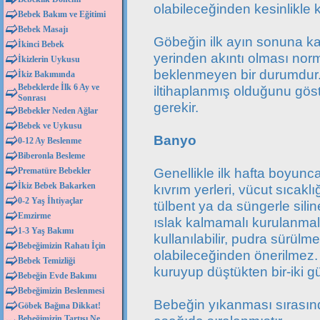
olabileceğinden kesinlikle k
Bebek Bakım ve Eğitimi
Bebek Masajı
Göbeğin ilk ayın sonuna k
İkinci Bebek
yerinden akıntı olması nor
İkizlerin Uykusu
beklenmeyen bir durumdur. 
İkiz Bakımında
Bebeklerde İlk 6 Ay ve
iltihaplanmış olduğunu gös
Sonrası
gerekir.
Bebekler Neden Ağlar
Bebek ve Uykusu
Banyo
0-12 Ay Beslenme
Biberonla Besleme
Genellikle ilk hafta boyunc
Prematüre Bebekler
İkiz Bebek Bakarken
kıvrım yerleri, vücut sıcaklı
0-2 Yaş İhtiyaçlar
tülbent ya da süngerle silin
Emzirme
ıslak kalmamalı kurulanmal
1-3 Yaş Bakımı
kullanılabilir, pudra sürül
Bebeğimizin Rahatı İçin
olabileceğinden önerilmez
Bebek Temizliği
kuruyup düştükten bir-iki g
Bebeğin Evde Bakımı
Bebeğimizin Beslenmesi
Bebeğin yıkanması sırasınd
Göbek Bağına Dikkat!
Bebeğimizin Tartısı Ne