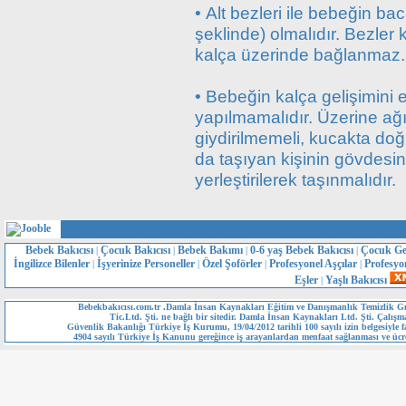
• Alt bezleri ile bebeğin ba
şeklinde) olmalıdır. Bezler
kalça üzerinde bağlanmaz.
• Bebeğin kalça gelişimini 
yapılmamalıdır. Üzerine ağı
giydirilmemeli, kucakta do
da taşıyan kişinin gövdesini
yerleştirilerek taşınmalıdır.
Bebek Bakıcısı
Çocuk Bakıcısı
Bebek Bakımı
0-6 yaş Bebek Bakıcısı
Çocuk Ge
|
|
|
|
İngilizce Bilenler
İşyerinize Personeller
Özel Şoförler
Profesyonel Aşçılar
Profesyo
|
|
|
|
Eşler
Yaşlı Bakıcısı
|
Bebekbakıcısı.com.tr .Damla İnsan Kaynakları Eğitim ve Danışmanlık Temizlik Gı
Tic.Ltd. Şti. ne bağlı bir sitedir. Damla İnsan Kaynakları Ltd. Şti. Çalışm
Güvenlik Bakanlığı Türkiye İş Kurumu, 19/04/2012 tarihli 100 sayılı izin belgesiyle fa
4904 sayılı Türkiye İş Kanunu gereğince iş arayanlardan menfaat sağlanması ve ücre