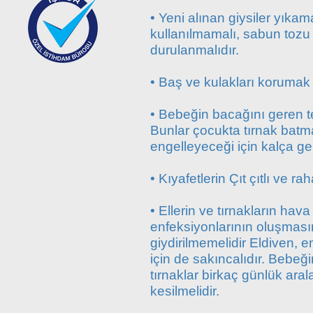
• Yeni alınan giysiler yıka
kullanılmamalı, sabun tozu 
durulanmalıdır.
• Baş ve kulakları korumak iç
• Bebeğin bacağını geren te
Bunlar çocukta tırnak batma
engelleyeceği için kalça gel
• Kıyafetlerin Çıt çıtlı ve rah
• Ellerin ve tırnakların ha
enfeksiyonlarının oluşması
giydirilmemelidir Eldiven, 
için de sakıncalıdır. Bebeği
tırnaklar birkaç günlük aral
kesilmelidir.