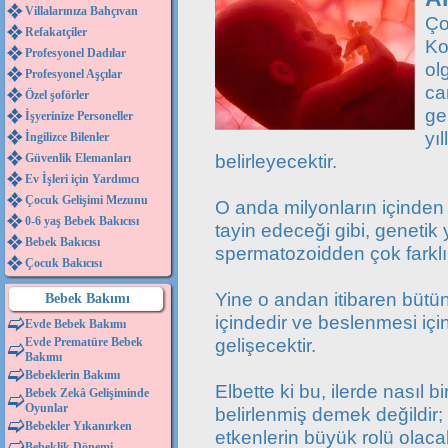
Villalarınıza Bahçıvan
Ço
Refakatçiler
Ko
Profesyonel Dadılar
ol
Profesyonel Aşçılar
ca
Özel şoförler
ge
İşyerinize Personeller
yı
İngilizce Bilenler
belirleyecektir.
Güvenlik Elemanları
Ev İşleri için Yardımcı
Çocuk Gelişimi Mezunu
O anda milyonların içinden 
0-6 yaş Bebek Bakıcısı
tayin edeceği gibi, genetik 
Bebek Bakıcısı
spermatozoidden çok farklı 
Çocuk Bakıcısı
Yine o andan itibaren bütün
Bebek Bakımı
içindedir ve beslenmesi için
Evde Bebek Bakımı
gelişecektir.
Evde Prematüre Bebek
Bakımı
Bebeklerin Bakımı
Elbette ki bu, ilerde nasıl b
Bebek Zekâ Gelişiminde
Oyunlar
belirlenmiş demek değildir;
Bebekler Yıkanırken
etkenlerin büyük rolü olacakt
Bebeklik Dönemi