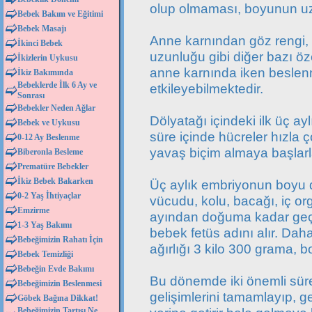
olup olmaması, boyunun uzu
Bebek Bakım ve Eğitimi
Bebek Masajı
Anne karnından göz rengi, 
İkinci Bebek
uzunluğu gibi diğer bazı özel
İkizlerin Uykusu
anne karnında iken beslen
İkiz Bakımında
Bebeklerde İlk 6 Ay ve
etkileyebilmektedir.
Sonrası
Bebekler Neden Ağlar
Dölyatağı içindeki ilk üç 
Bebek ve Uykusu
süre içinde hücreler hızla 
0-12 Ay Beslenme
yavaş biçim almaya başlarl
Biberonla Besleme
Prematüre Bebekler
İkiz Bebek Bakarken
Üç aylık embriyonun boyu d
0-2 Yaş İhtiyaçlar
vücudu, kolu, bacağı, iç or
Emzirme
ayından doğuma kadar geçe
1-3 Yaş Bakımı
bebek fetüs adını alır. D
Bebeğimizin Rahatı İçin
ağırlığı 3 kilo 300 grama, 
Bebek Temizliği
Bebeğin Evde Bakımı
Bu dönemde iki önemli süre
Bebeğimizin Beslenmesi
gelişimlerini tamamlayıp, ge
Göbek Bağına Dikkat!
Bebeğimizin Tartısı Ne