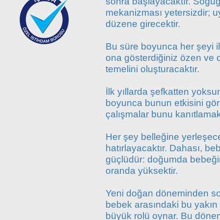
sonra başlayacaktır. Soğuğa
mekanizması yetersizdir; u
düzene girecektir.
Bu süre boyunca her şeyi ile
ona gösterdiğiniz özen ve d
temelini oluşturacaktır.
İlk yıllarda şefkatten yoks
boyunca bunun etkisini görürl
çalışmalar bunu kanıtlamak
Her şey belleğine yerleşecek
hatırlayacaktır. Dahası, be
güçlüdür: doğumda bebeği
oranda yüksektir.
Yeni doğan döneminden sonr
bebek arasındaki bu yakın
büyük rolü oynar. Bu döne