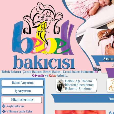
Bebek Bakıcısı- Çocuk Bakıcısı-Bebek Bakıcı - Çocuk bakıcı bulmanın
En
Güvenilir
ve
Kolay
Adresi...
Bebek aşı Takvimi
Bakıcı Arıyorum
biberonla beslenme
Bebekte Emzirme
İş Arıyorum
Ann
Hizmetlerimiz
Yaşlı Bakıcısı
Villanıza yatılı Eşler
A