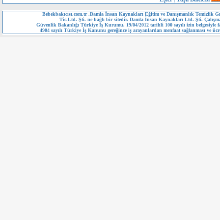
Bebekbakıcısı.com.tr .Damla İnsan Kaynakları Eğitim ve Danışmanlık Temizlik Gı
Tic.Ltd. Şti. ne bağlı bir sitedir. Damla İnsan Kaynakları Ltd. Şti. Çalışm
Güvenlik Bakanlığı Türkiye İş Kurumu, 19/04/2012 tarihli 100 sayılı izin belgesiyle fa
4904 sayılı Türkiye İş Kanunu gereğince iş arayanlardan menfaat sağlanması ve ücre