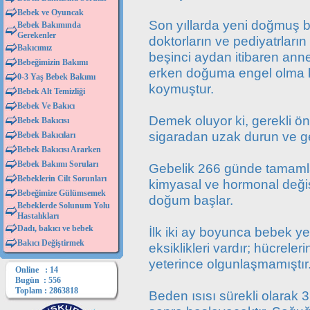
Bebek ve Oyuncak
Son yıllarda yeni doğmuş
Bebek Bakımında
Gerekenler
doktorların ve pediyatrların 
Bakıcımız
beşinci aydan itibaren anne
Bebeğimizin Bakımı
erken doğuma engel olma k
0-3 Yaş Bebek Bakımı
koymuştur.
Bebek Alt Temizliği
Bebek Ve Bakıcı
Demek oluyor ki, gerekli ön
Bebek Bakıcısı
sigaradan uzak durun ve ge
Bebek Bakıcıları
Bebek Bakıcısı Ararken
Bebek Bakımı Soruları
Gebelik 266 günde tamamla
Bebeklerin Cilt Sorunları
kimyasal ve hormonal değişi
Bebeğimize Gülümsemek
doğum başlar.
Bebeklerde Solunum Yolu
Hastalıkları
Dadı, bakıcı ve bebek
İlk iki ay boyunca bebek ye
Bakıcı Değiştirmek
eksiklikleri vardır; hücrele
yeterince olgunlaşmamıştır
Online : 14
Bugün : 556
Toplam : 2863818
Beden ısısı sürekli olarak 