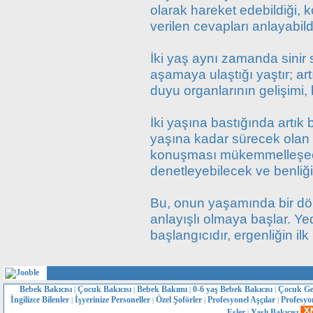
olarak hareket edebildiği, k
verilen cevapları anlayabild
İki yaş aynı zamanda sinir 
aşamaya ulaştığı yaştır; art
duyu organlarının gelişimi
İki yaşına bastığında artık 
yaşına kadar sürecek olan 
konuşması mükemmelleşece
denetleyebilecek ve benliğin
Bu, onun yaşamında bir dö
anlayışlı olmaya başlar. Ye
başlangıcıdır, ergenliğin ilk 
Bebek Bakıcısı
Çocuk Bakıcısı
Bebek Bakımı
0-6 yaş Bebek Bakıcısı
Çocuk Ge
|
|
|
|
İngilizce Bilenler
İşyerinize Personeller
Özel Şoförler
Profesyonel Aşçılar
Profesyo
|
|
|
|
Eşler
Yaşlı Bakıcısı
|