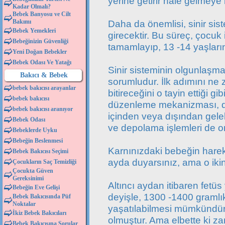
yerine getirir hale gelmeye
Kadar Olmalı?
Bebek Banyosu ve Cilt
Bakımı
Daha da önemlisi, sinir sis
Bebek Yemekleri
girecektir. Bu süreç, çocuk 
Bebeğinizin Güvenliği
tamamlayıp, 13 -14 yaşları
Yeni Doğan Bebekler
Bebek Odası Ve Yatağı
Sinir sisteminin olgunlaşm
Bakıcı & Bebek
sorumludur. İlk adımını ne
bebek bakıcısı arayanlar
bitireceğini o tayin ettiği 
bebek bakıcısı
düzenleme mekanizması, dış
bebek bakıcısı aranıyor
içinden veya dışından geleb
Bebek Odası
ve depolama işlemleri de o
Bebeklerde Uyku
Bebeğin Beslenmesi
Karnınızdaki bebeğin hareke
Bebek Bakıcısı Seçimi
ayda duyarsınız, ama o ikin
Çocukların Saç Temizliği
Çocukta Güven
Gereksinimi
Altıncı aydan itibaren fetüs
Bebeğin Eve Gelişi
deyişle, 1300 -1400 gramlı
Bebek Bakıcısında Püf
Noktalar
yaşatılabilmesi mümkündür.
İkiz Bebek Bakıcıları
olmuştur. Ama elbette ki z
Bebek Bakıcısına Sorular